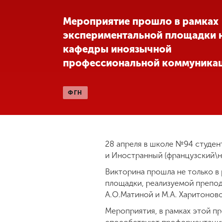
Международная
Мероприятие прошло в рамках
деятельность
экспериментальной площадки н
кафедры иноязычной
Другие виды
профессиональной коммуника
деятельности
ФГН
Студенческая
жизнь
Сведения об
28 апреля в школе №94 студен
образовательной
и Иностранный (французский\н
организации
Викторина прошла не только в
площадки, реализуемой препо
А.О.Матиной и М.А. Харитоново
Приемная
комиссия
Мероприятия, в рамках этой п
+7 (831) 262-26-20