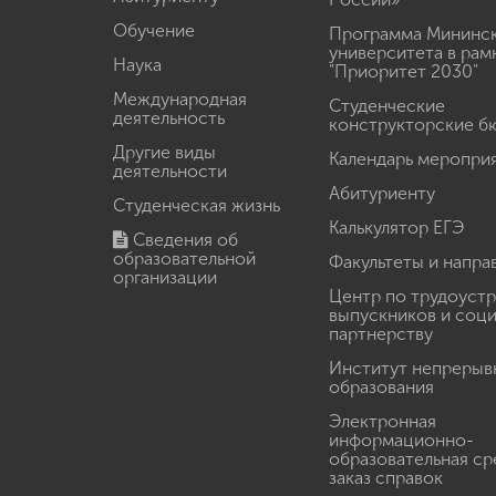
Обучение
Программа Мининс
университета в рам
Наука
"Приоритет 2030"
Международная
Студенческие
деятельность
конструкторские б
Другие виды
Календарь меропри
деятельности
Абитуриенту
Студенческая жизнь
Калькулятор ЕГЭ
Сведения об
образовательной
Факультеты и напра
организации
Центр по трудоуст
выпускников и соц
партнерству
Институт непрерыв
образования
Электронная
информационно-
образовательная ср
заказ справок