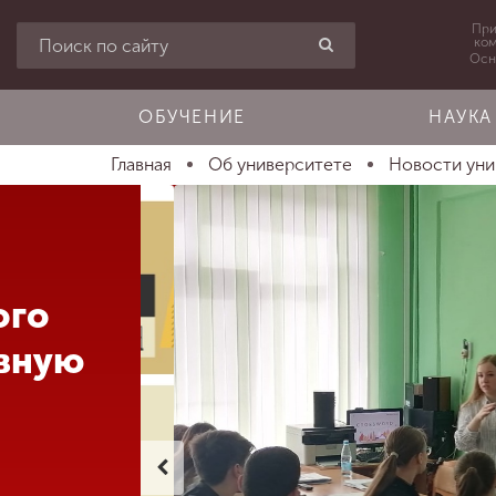
При
ко
Осн
ОБУЧЕНИЕ
НАУКА
Главная
Об университете
Новости ун
ого
ивную