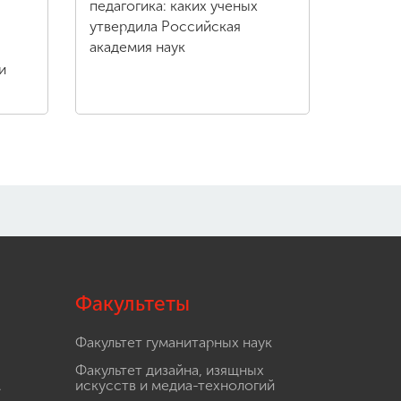
педагогика: каких ученых
утвердила Российская
академия наук
и
Факультеты
Факультет гуманитарных наук
Факультет дизайна, изящных
.
искусств и медиа-технологий