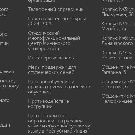
кого
Телефонный справочник
Корпус №3: ул.
ках
Пискунова, 38
Подготовительные курсы
2024-2025
Корпус №4: пл
Минина, 7а
Студенческий
юро
многофункциональный
Корпус №6: ул.
ятий
центр Мининского
Луначарского,
университета
Корпус №7: ул.
Инженерные классы
Челюскинцев, 
Меры поддержки для
Общежитие № 1
вления
студенческих семей
Гагарина, 6
ройству
Целевое обучение и
Общежитие № 2
иальному
правила приема на целевое
Бекетова, 6
обучение
Общежитие № 3
ного
Противодействие
Челюскинцев, 
коррупции
Центр открытого
образования на русском
еда +
языке и обучения русскому
языку в Республике Индия