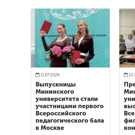
11.07.2026
22.
Выпускницы
Пре
Мининского
Ми
университета стали
уни
участницами первого
выс
Всероссийского
Все
педагогического бала
фи
в Москве
кон