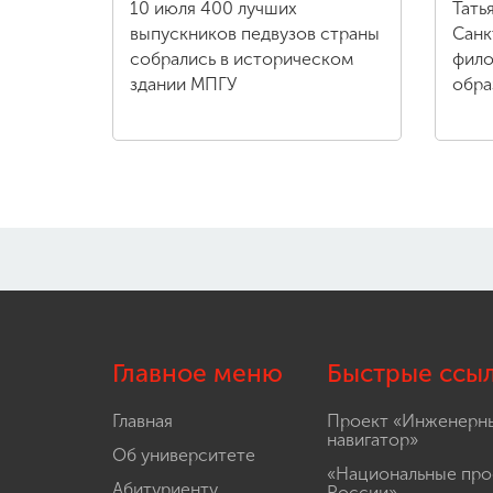
10 июля 400 лучших
Тать
выпускников педвузов страны
Санк
собрались в историческом
фило
здании МПГУ
обра
Главное меню
Быстрые ссы
Главная
Проект «Инженерн
навигатор»
Об университете
«Национальные про
Абитуриенту
России»