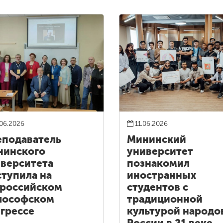
06.2026
11.06.2026
подаватель
Мининский
нинского
университет
верситета
познакомил
тупила на
иностранных
российском
студентов с
лософском
традиционной
грессе
культурой народо