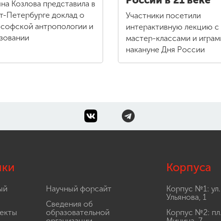
России в 21 веке
яна Козлова представила в
т-Петербурге доклад о
Участники посетили
софской антропологии и
интерактивную лекцию с
зовании
мастер-классами и играм
накануне Дня России
лки
Корпуса
ый
Научный форсайт
Корпус №1: ул.
Ульянова, 1
Сведения об
екты
образовательной
Корпус №2: пл
организации
Минина, 7