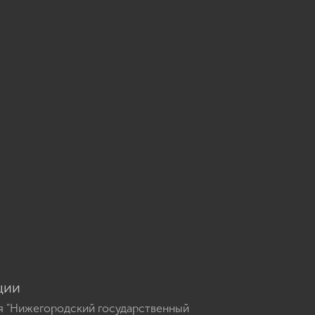
u
ции
я "Нижегородский государственный