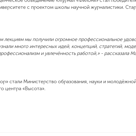
уденческое объединение «Журнал «Филоня» стал победител
иверситете с проектом школы научной журналистики. Ста
м лекциям мы получили огромное профессиональное удовол
 узнали много интересных идей, концепций, стратегий, мо
рофессионализм и увлечённость работой,» - рассказала Ма
ор» стали Министерство образования, науки и молодёжно
го центра «Высота».