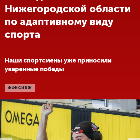
Обучение
Нижегородской области
по адаптивному виду
Наука
спорта
Международная
деятельность
Наши спортсмены уже приносили
уверенные победы
Другие виды
деятельности
ФФКСИБЖ
Студенческая жизнь
Сведения об
образовательной
организации