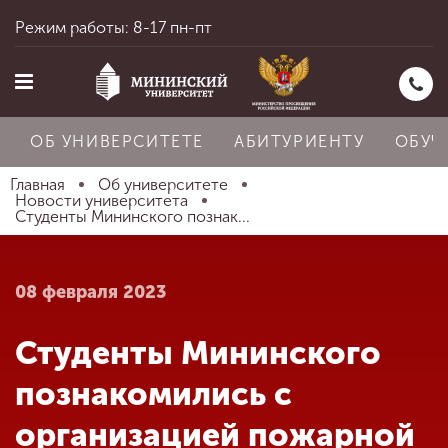
Режим работы: 8-17 пн-пт
ОБ УНИВЕРСИТЕТЕ
АБИТУРИЕНТУ
ОБУЧ
Главная
Об университете
Новости университета
Студенты Мининского познак...
Главная
08 февраля 2023
Об университете
Студенты Мининского
Абитуриенту
познакомились с
организацией пожарной