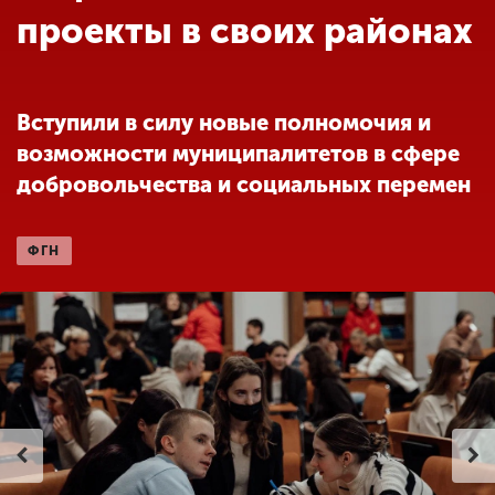
Обучение
проекты в своих районах
Наука
Вступили в силу новые полномочия и
возможности муниципалитетов в сфере
Международная
деятельность
добровольчества и социальных перемен
ФГН
Другие виды
деятельности
Студенческая жизнь
Сведения об
образовательной
организации