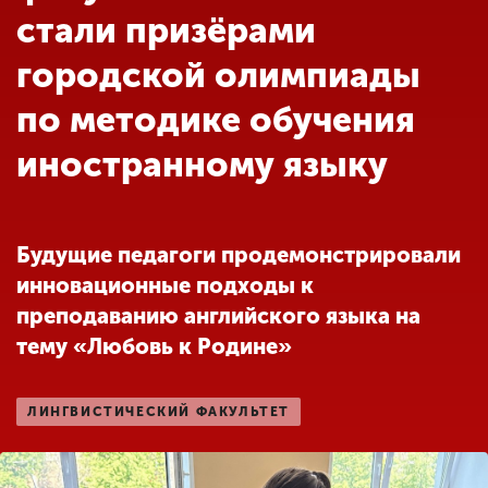
Обучение
стали призёрами
городской олимпиады
Наука
по методике обучения
иностранному языку
Международная
деятельность
Будущие педагоги продемонстрировали
Другие виды
деятельности
инновационные подходы к
преподаванию английского языка на
тему «Любовь к Родине»
Студенческая жизнь
ЛИНГВИСТИЧЕСКИЙ ФАКУЛЬТЕТ
Сведения об
образовательной
организации