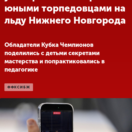
Обучение
юными торпедовцами на
льду Нижнего Новгорода
Наука
Международная
Обладатели Кубка Чемпионов
деятельность
поделились с детьми секретами
мастерства и попрактиковались в
Другие виды
педагогике
деятельности
ФФКСИБЖ
Студенческая жизнь
Сведения об
образовательной
организации