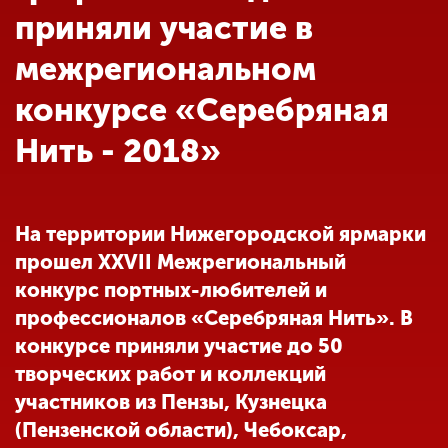
Обучение
приняли участие в
межрегиональном
Наука
конкурсе «Серебряная
Нить - 2018»
Международная
деятельность
На территории Нижегородской ярмарки
Другие виды
деятельности
прошел XXVII Межрегиональный
конкурс портных-любителей и
профессионалов «Серебряная Нить». В
Студенческая жизнь
конкурсе приняли участие до 50
творческих работ и коллекций
Сведения об
участников из Пензы, Кузнецка
образовательной
(Пензенской области), Чебоксар,
организации