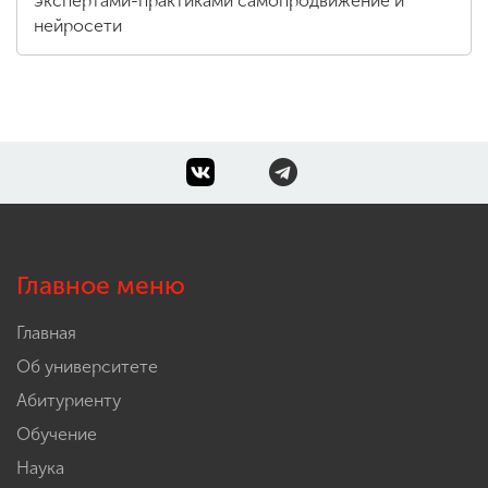
экспертами-практиками самопродвижение и
нейросети
Главное меню
Главная
Об университете
Абитуриенту
Обучение
Наука