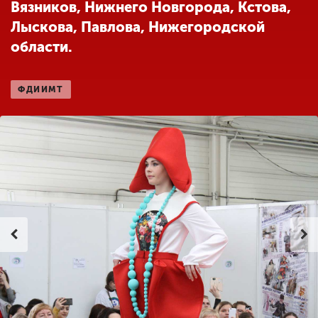
Вязников, Нижнего Новгорода, Кстова,
Лыскова, Павлова, Нижегородской
области.
ENG
SPN
CHI
ФДИИМТ
Приемная
комиссия
+7 (831) 262-26-20