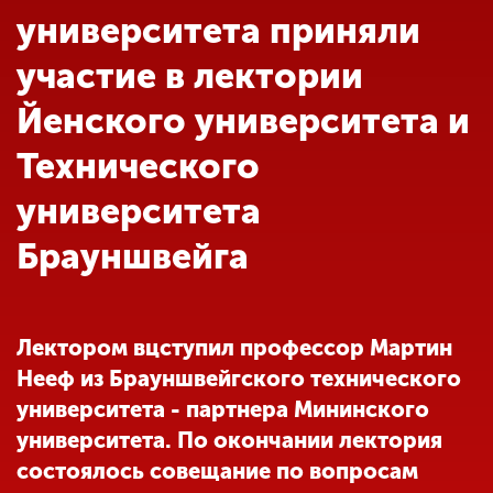
Обучение
университета приняли
участие в лектории
Наука
Йенского университета и
Технического
Международная
деятельность
университета
Брауншвейга
Другие виды
деятельности
Лектором вцступил профессор Мартин
Студенческая жизнь
Нееф из Брауншвейгского технического
университета - партнера Мининского
Сведения об
университета. По окончании лектория
образовательной
состоялось совещание по вопросам
организации