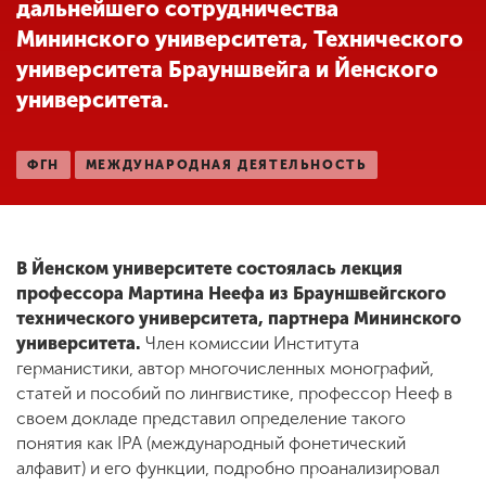
дальнейшего сотрудничества
Мининского университета, Технического
университета Брауншвейга и Йенского
ENG
SPN
CHI
университета.
ФГН
МЕЖДУНАРОДНАЯ ДЕЯТЕЛЬНОСТЬ
Приемная
комиссия
+7 (831) 262-26-20
В Йенском университете состоялась лекция
профессора Мартина Неефа из Брауншвейгского
технического университета, партнера Мининского
университета.
Член комиссии Института
германистики, автор многочисленных монографий,
статей и пособий по лингвистике, профессор Нееф в
своем докладе представил определение такого
понятия как IPA (международный фонетический
алфавит) и его функции, подробно проанализировал