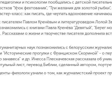
а педагогики и психологии пообщались с детской писатель
стков "Урок фехтования", "Три желания для золотой рыбки", 
астер-класс: как писать, где черпать вдохновение начинаю
 с писателем Павлом Кренёвым и литературоведом Лолой З
ознакомились с книгами Павла Кренёва "Девятый", "Берег мо
. Рассказами о жизни и творчестве писателя дополнила вс
а гуманитарных наук познакомились с белорусским журнал
и "Исторические прогулки с Франциском Скориной" - о пе
о занавеса” и др. Инесса Плескачевская рассказала об уни
итульный лист, перевод Библии, сделанный автором, портре
денты-филологи узнали о том, как журналистский проект пр