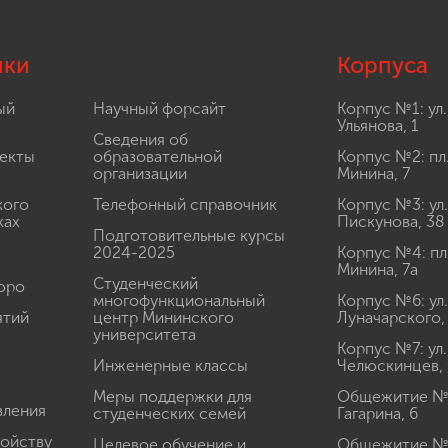
лки
Корпуса
ый
Научный форсайт
Корпус №1: ул.
Ульянова, 1
Сведения об
екты
образовательной
Корпус №2: пл
организации
Минина, 7
кого
Телефонный справочник
Корпус №3: ул.
ках
Пискунова, 38
Подготовительные курсы
2024-2025
Корпус №4: пл
Минина, 7а
Студенческий
юро
многофункциональный
Корпус №6: ул.
ятий
центр Мининского
Луначарского,
университета
Корпус №7: ул.
Инженерные классы
Челюскинцев, 
Меры поддержки для
Общежитие № 1
вления
студенческих семей
Гагарина, 6
ройству
Целевое обучение и
Общежитие № 2