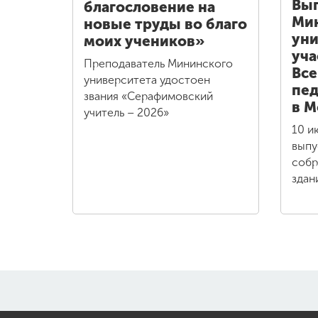
Вы
благословение на
Ми
новые труды во благо
уни
моих учеников»
уча
Преподаватель Мининского
Все
университета удостоен
пед
звания «Серафимовский
в М
учитель – 2026»
10 и
выпу
собр
здан