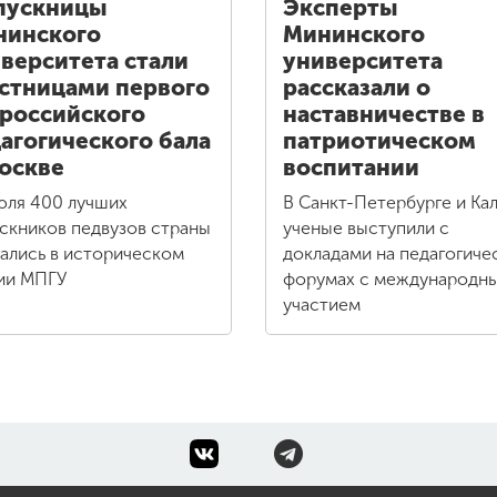
пускницы
Эксперты
нинского
Мининского
верситета стали
университета
стницами первого
рассказали о
российского
наставничестве в
агогического бала
патриотическом
оскве
воспитании
юля 400 лучших
В Санкт-Петербурге и Кал
скников педвузов страны
ученые выступили с
ались в историческом
докладами на педагогиче
ии МПГУ
форумах с международн
участием