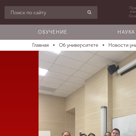
При
ко
Осн
ОБУЧЕНИЕ
НАУКА
Главная
Об университете
Новости ун