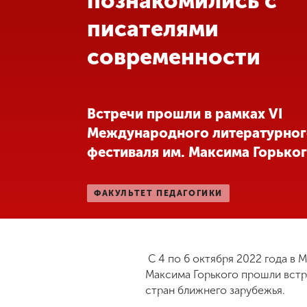
познакомились с
писателями
Международная
деятельность
современности
Другие виды
деятельности
Встречи прошли в рамках VI
Международного литературно
Студенческая
фестиваля им. Максима Горько
жизнь
ФАКУЛЬТЕТ ПЕДАГОГИКИ
Сведения об
образовательной
организации
С 4 по 6 октября 2022 года в
Приемная
Максима Горького прошли встр
комиссия
стран ближнего зарубежья.
+7 (831) 262-26-20