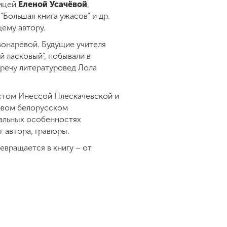
ницей
Еленой Усачёвой
,
"Большая книга ужасов" и др.
щему автору.
вонарёвой. Будущие учителя
й ласковый", побывали в
тречу литературовед Лола
истом Инессой Плескачевской и
рвом белорусском
кальных особенностях
т автора, гравюры.
евращается в книгу – от