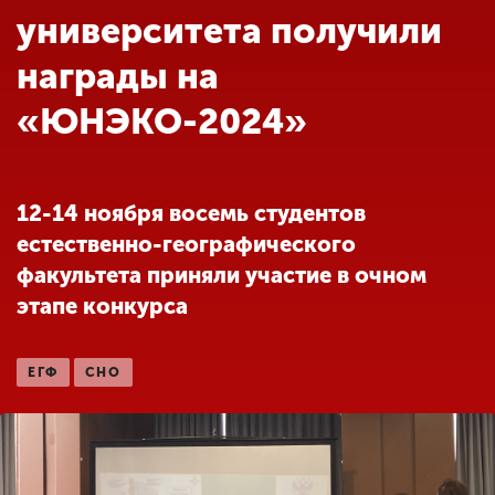
Обучение
университета получили
награды на
Наука
«ЮНЭКО-2024»
Международная
деятельность
12-14 ноября восемь студентов
естественно-географического
Другие виды
факультета приняли участие в очном
деятельности
этапе конкурса
Студенческая жизнь
ЕГФ
СНО
Сведения об
образовательной
организации