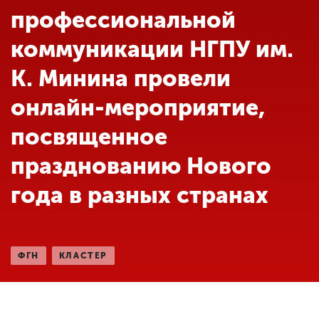
Обучение
профессиональной
коммуникации НГПУ им.
Наука
К. Минина провели
онлайн-мероприятие,
Международная
деятельность
посвященное
празднованию Нового
Другие виды
деятельности
года в разных странах
Студенческая жизнь
ФГН
КЛАСТЕР
Сведения об
образовательной
организации