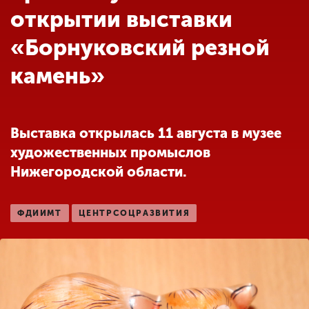
Обучение
открытии выставки
«Борнуковский резной
Наука
камень»
Международная
деятельность
Выставка открылась 11 августа в музее
художественных промыслов
Другие виды
Нижегородской области.
деятельности
ФДИИМТ
ЦЕНТРСОЦРАЗВИТИЯ
Студенческая жизнь
Сведения об
образовательной
организации