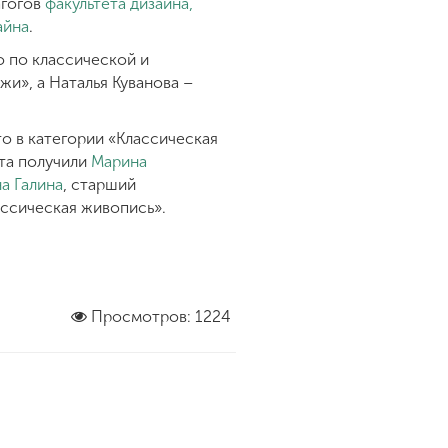
агогов
факультета дизайна,
айна
.
о по классической и
и», а Наталья Куванова –
то в категории «Классическая
ста получили
Марина
а Галина
, старший
ассическая живопись».
Просмотров: 1224