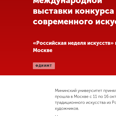
международной
выставки конкурса
Международная
деятельность
современного иску
Другие виды
деятельности
«Российская неделя искусств»
Москве
Студенческая
жизнь
ФДИИМТ
Сведения об
образовательной
организации
Мининский университет принял
прошла в Москве с 11 по 16 о
Приемная
традиционного искусства из Р
комиссия
художников.
+7 (831) 262-26-20