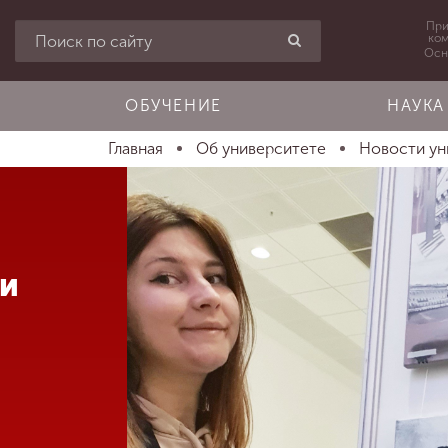
При
ко
Осн
ОБУЧЕНИЕ
НАУКА
Главная
Об университете
Новости ун
ги
и