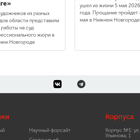
ге»
ушел из жизни 5 мая 2026
года. Прощание пройдет 
художников из разных
мая в Нижнем Новгороде
дов области представили
 работы на суд
ессионального жюри в
ем Новгороде
лки
Корпуса
ый
Научный форсайт
Корпус №1: ул.
Ульянова, 1
Сведения об