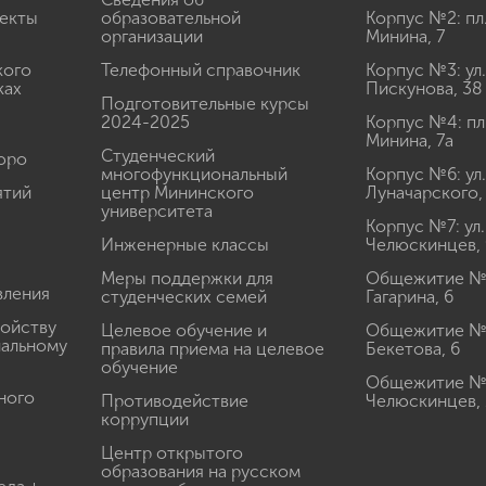
екты
образовательной
Корпус №2: пл
организации
Минина, 7
кого
Телефонный справочник
Корпус №3: ул.
ках
Пискунова, 38
Подготовительные курсы
2024-2025
Корпус №4: пл
Минина, 7а
Студенческий
юро
многофункциональный
Корпус №6: ул.
ятий
центр Мининского
Луначарского,
университета
Корпус №7: ул.
Инженерные классы
Челюскинцев, 
Меры поддержки для
Общежитие № 1
вления
студенческих семей
Гагарина, 6
ройству
Целевое обучение и
Общежитие № 2
иальному
правила приема на целевое
Бекетова, 6
обучение
Общежитие № 3
ного
Противодействие
Челюскинцев, 
коррупции
Центр открытого
образования на русском