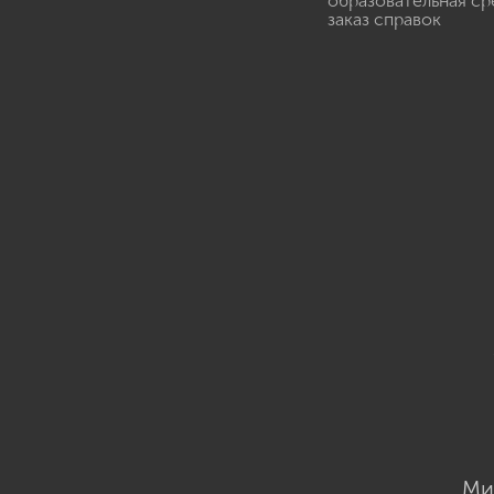
образовательная ср
заказ справок
Ми