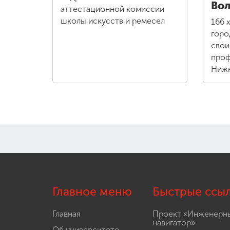
Вол
аттестационной комиссии
школы искусств и ремесел
166 
горо
свои
проф
Нижн
Главное меню
Быстрые ссы
Главная
Проект «Инженерн
навигатор»
Об университете