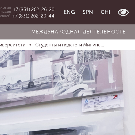
емная
+7 (831) 262-26-20
ENG
SPN
CHI
миссия
+7 (831) 262-20-44
овной
МЕЖДУНАРОДНАЯ ДЕЯТЕЛЬНОСТЬ
иверситета
Студенты и педагоги Мининс...