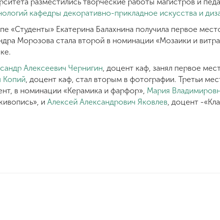
рситета разместились творческие работы магистров и пед
нологий
кафедры декоративно-прикладное искусства и диз
ппе «Студенты» Екатерина Балахнина получила первое мест
дра Морозова стала второй в номинации «Мозаики и витраж
ке.
сандр Алексеевич Чернигин
, доцент каф, занял первое мес
ч Копий
, доцент каф, стал вторым в фотографии. Третьи ме
ент, в номинации «Керамика и фарфор»,
Мария Владимировн
живопись», и
Алексей Александрович Яковлев
, доцент -«Кл