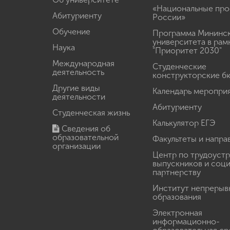
«Национальные про
Абитуриенту
России»
Обучение
Программа Мининс
университета в рам
Наука
"Приоритет 2030"
Международная
Студенческие
деятельность
конструкторские б
Другие виды
Календарь меропри
деятельности
Абитуриенту
Студенческая жизнь
Калькулятор ЕГЭ
Сведения об
образовательной
Факультеты и напра
организации
Центр по трудоуст
выпускников и соц
партнерству
Институт непрерыв
образования
Электронная
информационно-