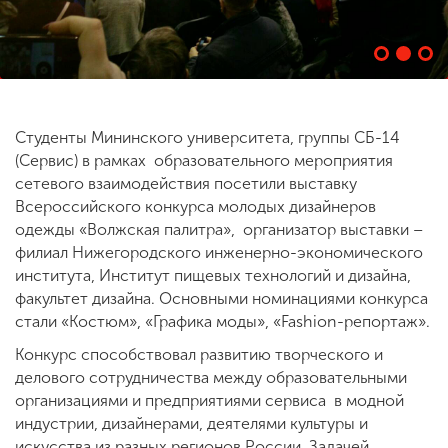
ENG
SPN
CHI
Студенты Мининского университета, группы СБ-14
(Сервис) в рамках образовательного мероприятия
Приемная
комиссия
сетевого взаимодействия посетили выставку
+7 (831) 262-26-20
Всероссийского конкурса молодых дизайнеров
одежды «Волжская палитра», организатор выставки –
филиал Нижегородского инженерно-экономического
института, Институт пищевых технологий и дизайна,
факультет дизайна. Основными номинациями конкурса
стали «Костюм», «Графика моды», «Fashion-репортаж».
Конкурс способствовал развитию творческого и
делового сотрудничества между образовательными
организациями и предприятиями сервиса в модной
индустрии, дизайнерами, деятелями культуры и
искусства из разных регионов России. Задачей