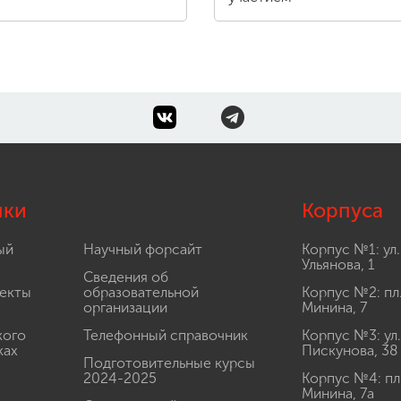
лки
Корпуса
ый
Научный форсайт
Корпус №1: ул.
Ульянова, 1
Сведения об
екты
образовательной
Корпус №2: пл
организации
Минина, 7
кого
Телефонный справочник
Корпус №3: ул.
ках
Пискунова, 38
Подготовительные курсы
2024-2025
Корпус №4: пл
Минина, 7а