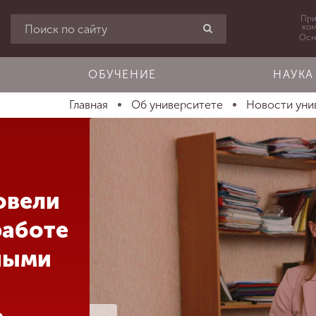
При
ко
Осн
ОБУЧЕНИЕ
НАУКА
Главная
Об университете
Новости уни
овели
работе
ными