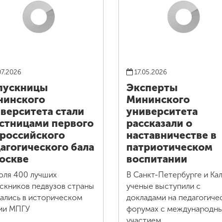
07.2026
17.05.2026
пускницы
Эксперты
нинского
Мининского
верситета стали
университета
стницами первого
рассказали о
российского
наставничестве в
агогического бала
патриотическом
оскве
воспитании
юля 400 лучших
В Санкт-Петербурге и Кал
скников педвузов страны
ученые выступили с
ались в историческом
докладами на педагогиче
ии МПГУ
форумах с международн
участием