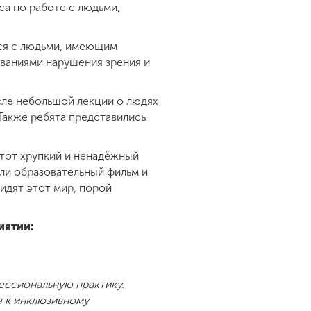
рса по работе с людьми,
ься с людьми, имеющим
леваниями нарушения зрения и
сле небольшой лекции о людях
 Также ребята представились
 тот хрупкий и ненадёжный
ли образовательный фильм и
видят этот мир, порой
иятии:
ессиональную практику.
я к инклюзивному