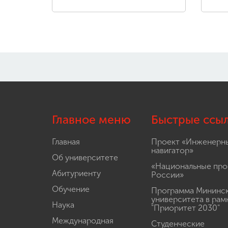
Главное меню
Быстрые ссы
Главная
Проект «Инженерн
навигатор»
Об университете
«Национальные про
Абитуриенту
России»
Обучение
Программа Мининс
университета в рам
Наука
"Приоритет 2030"
Международная
Студенческие