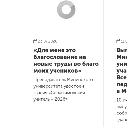
23.07.2026
11.
«Для меня это
Вы
благословение на
Ми
новые труды во благо
уни
моих учеников»
уча
Все
Преподаватель Мининского
пед
университета удостоен
в М
звания «Серафимовский
учитель – 2026»
10 и
выпу
собр
здан