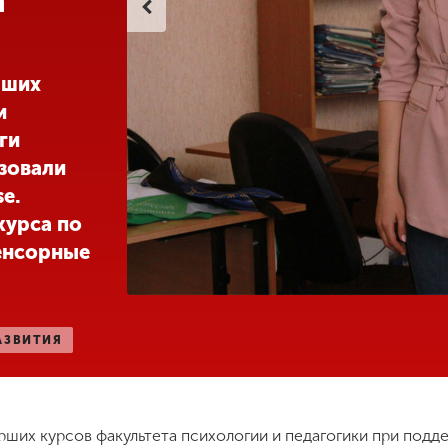
а
рших
и
ги
зовали
e.
 курса по
енсорные
АЗВИТИЯ
арших курсов факультета психологии и педагогики при под