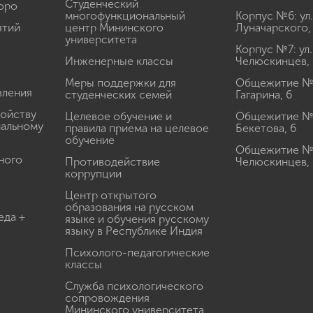
Студенческий
юро
многофункциональный
Корпус №6: ул.
ятий
центр Мининского
Луначарского,
университета
Корпус №7: ул.
Инженерные классы
Челюскинцев, 
Меры поддержки для
Общежитие № 1
вления
студенческих семей
Гагарина, 6
ройству
Целевое обучение и
Общежитие № 2
иальному
правила приема на целевое
Бекетова, 6
обучение
Общежитие № 3
ного
Противодействие
Челюскинцев, 
коррупции
Центр открытого
образования на русском
еда +
языке и обучения русскому
языку в Республике Индия
Психолого-педагогические
классы
Служба психологического
сопровождения
Мининского университета