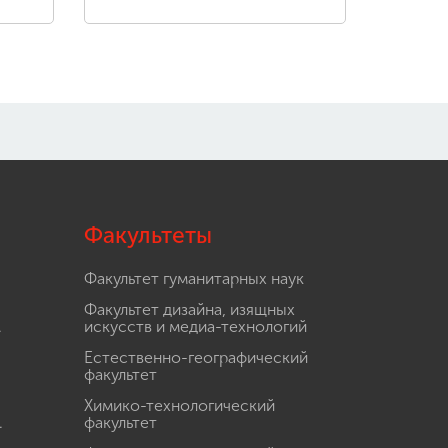
Факультеты
Факультет гуманитарных наук
Факультет дизайна, изящных
.
искусств и медиа-технологий
Естественно-географический
факультет
Химико-технологический
.
факультет