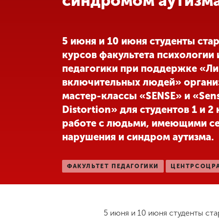
синдромом аутизм
Международная
деятельность
5 июня и 10 июня студенты ста
курсов факультета психологии 
Другие виды
педагогики при поддержке «Ли
деятельности
включительных людей» органи
мастер-классы «SENSE» и «Sens
Студенческая
жизнь
Distortion» для студентов 1 и 2
работе с людьми, имеющими с
нарушения и синдром аутизма.
Сведения об
образовательной
организации
ФАКУЛЬТЕТ ПЕДАГОГИКИ
ЦЕНТРСОЦР
Приемная
комиссия
+7 (831) 262-26-20
5 июня и 10 июня студенты ст