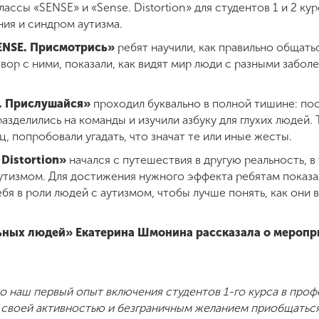
ссы «SENSE» и «Sense. Distortion» для студентов 1 и 2 ку
ия и синдром аутизма.
ENSE. Присмотрись»
ребят научили, как правильно общат
овор с ними, показали, как видят мир люди с разными забо
. Прислушайся»
проходил буквально в полной тишине: по
азделились на команды и изучили азбуку для глухих людей.
ц, попробовали угадать, что значат те или иные жесты.
 Distortion»
начался с путешествия в другую реальность, в
аутизмом. Для достижения нужного эффекта ребятам показа
я в роли людей с аутизмом, чтобы лучше понять, как они 
ьных людей» Екатерина Шмонина рассказала о меропр
о наш первый опыт включения студентов 1-го курса в проф
и своей активностью и безграничным желанием приобщатьс