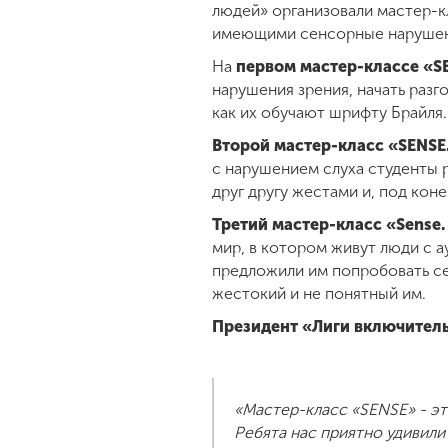
людей» организовали мастер-кла
имеющими сенсорные нарушен
На
первом мастер-классе «S
нарушения зрения, начать разг
как их обучают шрифту Брайля.
Второй мастер-класс «SENSE
с нарушением слуха студенты р
друг другу жестами и, под коне
Третий мастер-класс «Sense.
мир, в котором живут люди с 
предложили им попробовать себ
жестокий и не понятный им.
Президент «Лиги включител
«Мастер-класс «SENSE» - эт
Ребята нас приятно удивил