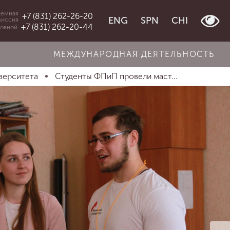
емная
+7 (831) 262-26-20
ENG
SPN
CHI
миссия
+7 (831) 262-20-44
овной
МЕЖДУНАРОДНАЯ ДЕЯТЕЛЬНОСТЬ
верситета
Студенты ФПиП провели маст...