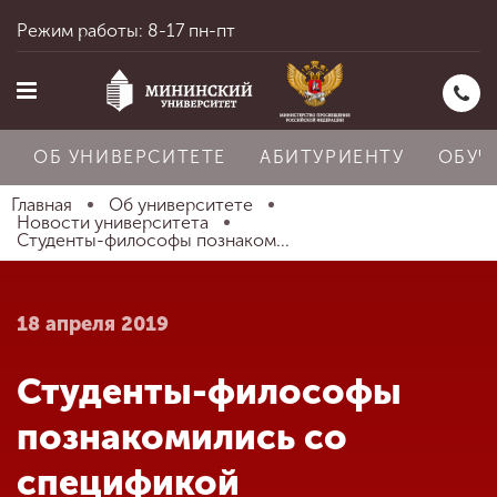
Режим работы: 8-17 пн-пт
ОБ УНИВЕРСИТЕТЕ
АБИТУРИЕНТУ
ОБУЧ
Главная
Об университете
Новости университета
Студенты-философы познаком...
Главная
18 апреля 2019
Об университете
Студенты-философы
Абитуриенту
познакомились со
спецификой