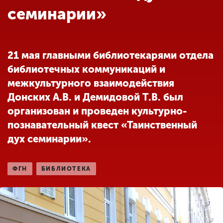
Обучение
семинарии»
Наука
21 мая главными библиотекарями отдела
библиотечных коммуникаций и
Международная
деятельность
межкультурного взаимодействия
Донских А.В. и Демидовой Т.В. был
организован и проведен культурно-
Другие виды
познавательный квест «Таинственный
деятельности
дух семинарии».
Студенческая жизнь
ФГН
БИБЛИОТЕКА
Сведения об
образовательной
организации