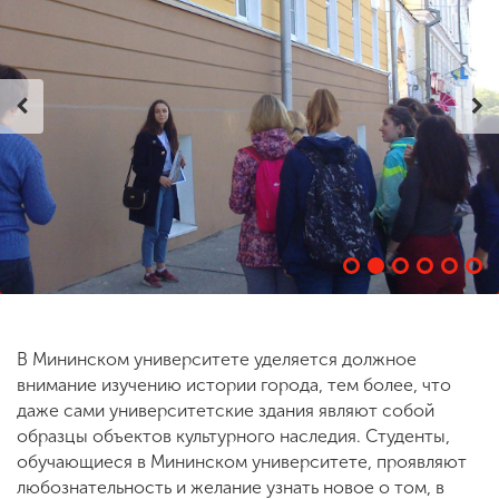
ENG
SPN
CHI
Приемная
комиссия
+7 (831) 262-26-20
В Мининском университете уделяется должное
внимание изучению истории города, тем более, что
даже сами университетские здания являют собой
образцы объектов культурного наследия. Студенты,
обучающиеся в Мининском университете, проявляют
любознательность и желание узнать новое о том, в