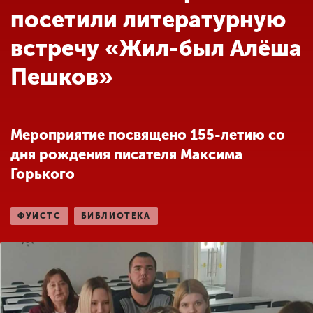
Обучение
посетили литературную
встречу «Жил-был Алёша
Наука
Пешков»
Международная
деятельность
Мероприятие посвящено 155-летию со
дня рождения писателя Максима
Другие виды
Горького
деятельности
ФУИСТС
БИБЛИОТЕКА
Студенческая жизнь
Сведения об
образовательной
организации