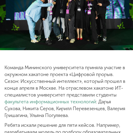
ENG
SPN
CHI
Приемная
комиссия
+7 (831) 262-26-20
Команда Мининского университета приняла участие в
окружном хакатоне проекта «Цифровой прорыв.
Сезон: Искусственный интеллект», который прошел в
конце апреля в Москве. На отраслевом хакатоне ИТ-
специалистов университет представили студенты
факультета информационных технологий
: Дарья
Сухова, Никита Серов, Кирилл Перевезенцев, Валерия
Гришагина, Ульяна Погуляева.
Ребята искали решение для пяти кейсов. Например,
разрабатывали модель по подбору образовательных