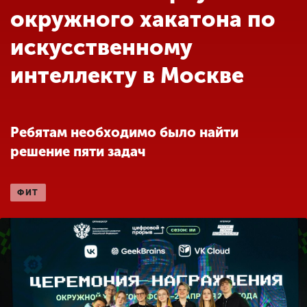
Обучение
окружного хакатона по
искусственному
Наука
интеллекту в Москве
Международная
деятельность
Ребятам необходимо было найти
решение пяти задач
Другие виды
деятельности
ФИТ
Студенческая жизнь
Сведения об
образовательной
организации