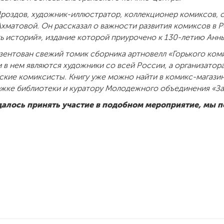
Дроздов, художник-иллюстратор, коллекционер комиксов,
 Ахматовой. Он рассказал о важности развития комиксов в 
ть историй», издание которой приурочено к 130-летию Анн
зентован свежий томик сборника артновелл «Горького коми
и в нем являются художники со всей России, а организато
ские комиксисты. Книгу уже можно найти в комикс-магазин
ржке библиотеки и куратору Молодежного объединения «З
удалось принять участие в подобном мероприятие, мы 