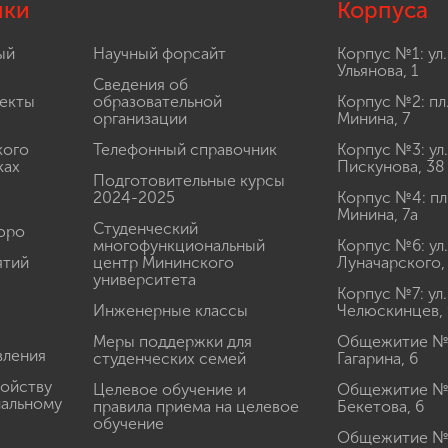
лки
Корпуса
ый
Научный форсайт
Корпус №1: ул.
Ульянова, 1
Сведения об
екты
образовательной
Корпус №2: пл
организации
Минина, 7
кого
Телефонный справочник
Корпус №3: ул.
ках
Пискунова, 38
Подготовительные курсы
2024-2025
Корпус №4: пл
Минина, 7а
Студенческий
юро
многофункциональный
Корпус №6: ул.
ятий
центр Мининского
Луначарского,
университета
Корпус №7: ул.
Инженерные классы
Челюскинцев, 
Меры поддержки для
Общежитие № 1
вления
студенческих семей
Гагарина, 6
ройству
Целевое обучение и
Общежитие № 2
иальному
правила приема на целевое
Бекетова, 6
обучение
Общежитие № 3