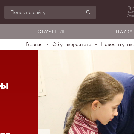
При
ко
Осн
ОБУЧЕНИЕ
НАУКА
Главная
Об университете
Новости унив
ры