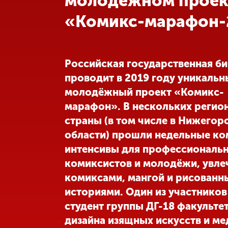
молодёжном проек
«Комикс-марафон-
Международная
деятельность
Другие виды
Российская государственная б
деятельности
проводит в 2019 году уникальн
молодёжный проект «Комикс-
Студенческая
марафон». В нескольких регио
жизнь
страны (в том числе в Нижегор
области) прошли недельные ко
Сведения об
интенсивы для профессиональ
образовательной
комиксистов и молодёжи, увле
организации
комиксами, мангой и рисован
историями. Один из участников
Приемная
студент группы ДГ-18 факульте
комиссия
+7 (831) 262-26-20
дизайна изящных искусств и ме