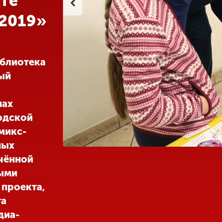
те
2019»
иблиотека
ый
нах
одской
микс-
ных
чённой
ными
 проекта,
та
диа-