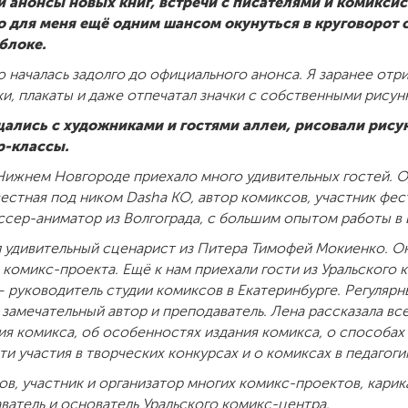
анонсы новых книг, встречи с писателями и комиксис
о для меня ещё одним шансом окунуться в круговорот 
блоке.
 началась задолго до официального анонса. Я заранее отри
и, плакаты и даже отпечатал значки с собственными рисун
ались с художниками и гостями аллеи, рисовали рисунк
р-классы.
 Нижнем Новгороде приехало много удивительных гостей. О
естная под ником Dasha KO, автор комиксов, участник фес
ссер-аниматор из Волгограда, с большим опытом работы в 
 удивительный сценарист из Питера Тимофей Мокиенко. Он
 комикс-проекта. Ещё к нам приехали гости из Уральского
— руководитель студии комиксов в Екатеринбурге. Регуляр
 замечательный автор и преподаватель. Лена рассказала вс
ия комикса, об особенностях издания комикса, о способах
ти участия в творческих конкурсах и о комиксах в педагоги
в, участник и организатор многих комикс-проектов, карика
ватель и основатель Уральского комикс-центра.