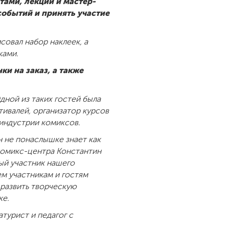
тами, лекции и мастер-
событий и принять участие
совал набор наклеек, а
ками.
и на заказ, а также
дной из таких гостей была
тивалей, организатор курсов
индустрии комиксов.
 не понаслышке знает как
 комикс-центра Константин
ный участник нашего
ем участникам и гостям
 развить творческую
ке.
турист и педагог с