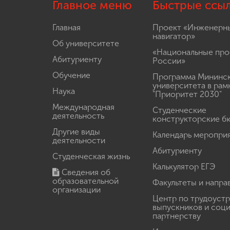
Главное меню
Быстрые ссы
Главная
Проект «Инженерн
навигатор»
Об университете
«Национальные про
Абитуриенту
России»
Обучение
Программа Мининс
университета в рам
Наука
"Приоритет 2030"
Международная
Студенческие
деятельность
конструкторские б
Другие виды
Календарь меропри
деятельности
Абитуриенту
Студенческая жизнь
Калькулятор ЕГЭ
Сведения об
образовательной
Факультеты и напра
организации
Центр по трудоуст
выпускников и соц
партнерству