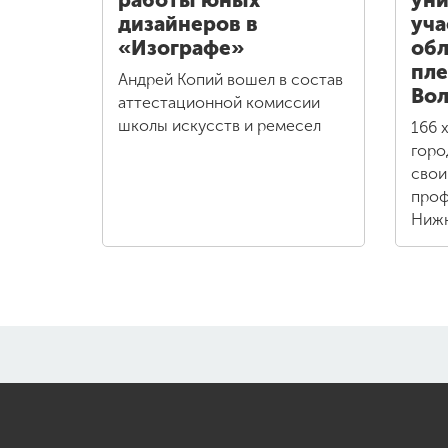
работы юных
уни
дизайнеров в
уча
«Изографе»
обл
пле
Андрей Копий вошел в состав
Вол
аттестационной комиссии
школы искусств и ремесел
166 
горо
свои
проф
Нижн