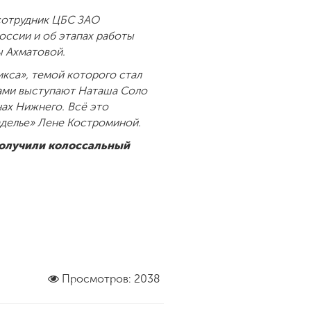
 сотрудник ЦБС ЗАО
России и об этапах работы
ы Ахматовой.
кса», темой которого стал
рами выступают Наташа Соло
ах Нижнего. Всё это
аделье» Лене Костроминой.
получили колоссальный
Просмотров: 2038