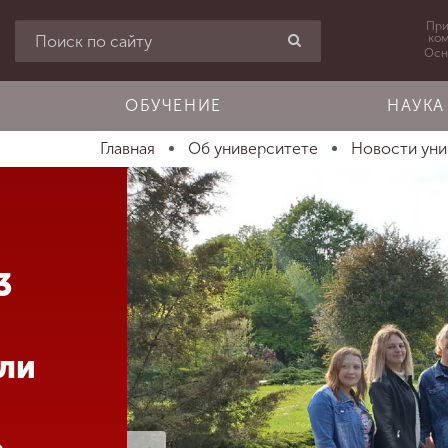
При
ко
Осн
ОБУЧЕНИЕ
НАУКА
Главная
Об университете
Новости ун
3
ли