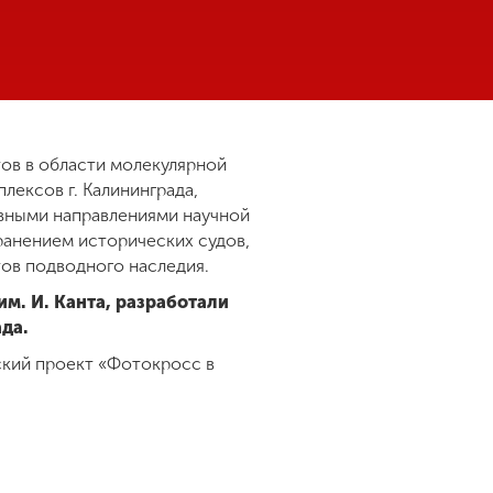
тов в области молекулярной
ексов г. Калининграда,
овными направлениями научной
ранением исторических судов,
тов подводного наследия.
м. И. Канта, разработали
ада.
ский проект «Фотокросс в