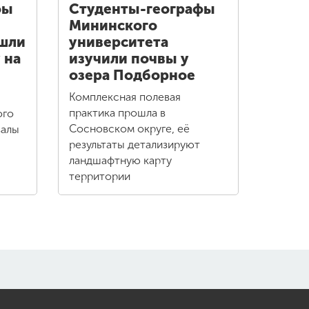
фы
Студенты-географы
Мининского
ошли
университета
 на
изучили почвы у
озера Подборное
Комплексная полевая
практика прошла в
ого
Сосновском округе, её
валы
результаты детализируют
ландшафтную карту
территории