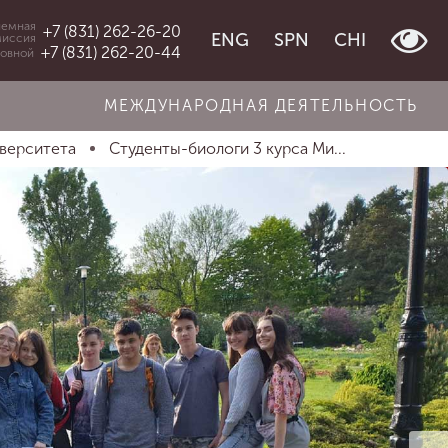
емная
+7 (831) 262-26-20
ENG
SPN
CHI
миссия
+7 (831) 262-20-44
овной
МЕЖДУНАРОДНАЯ ДЕЯТЕЛЬНОСТЬ
иверситета
Студенты-биологи 3 курса Ми...