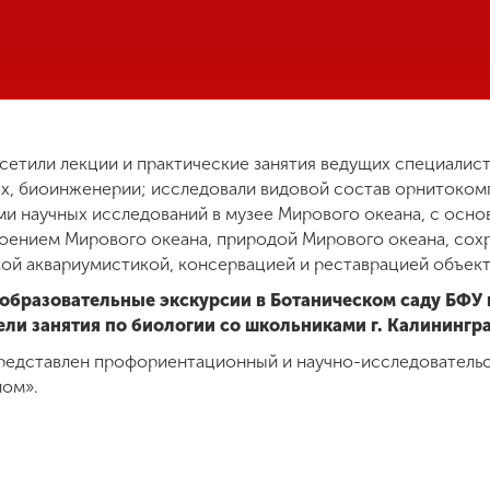
осетили лекции и практические занятия ведущих специалис
х, биоинженерии; исследовали видовой состав орнитокомпл
и научных исследований в музее Мирового океана, с осн
воением Мирового океана, природой Мирового океана, сох
ой аквариумистикой, консервацией и реставрацией объек
образовательные экскурсии в Ботаническом саду БФУ и
ели занятия по биологии со школьниками г. Калинингр
представлен профориентационный и научно-исследователь
лом».