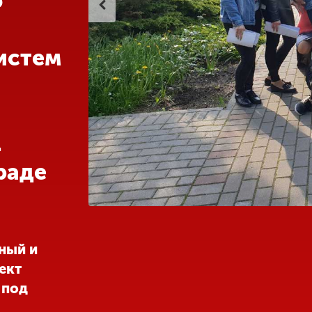
ю
истем
.
раде
ный и
ект
 под