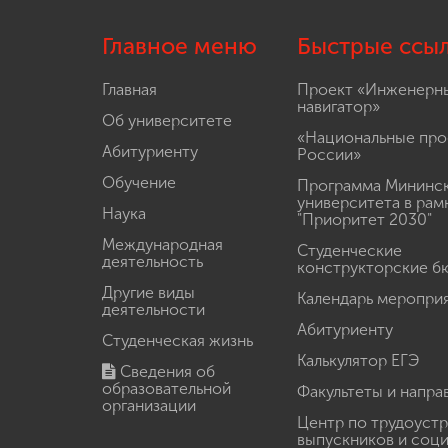
Главное меню
Быстрые ссы
Главная
Проект «Инженерн
навигатор»
Об университете
«Национальные про
Абитуриенту
России»
Обучение
Программа Мининс
университета в рам
Наука
"Приоритет 2030"
Международная
Студенческие
деятельность
конструкторские б
Другие виды
Календарь меропри
деятельности
Абитуриенту
Студенческая жизнь
Калькулятор ЕГЭ
Сведения об
образовательной
Факультеты и напра
организации
Центр по трудоуст
выпускников и соц