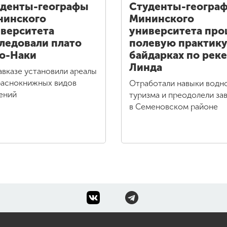
денты-географы
Студенты-геогра
нинского
Мининского
верситета
университета пр
ледовали плато
полевую практику
о-Наки
байдарках по реке
Линда
авказе установили ареалы
раснокнижных видов
Отработали навыки водн
ений
туризма и преодолели за
в Семеновском районе