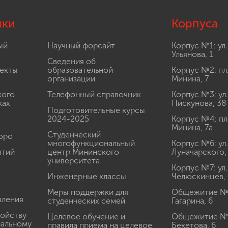
лки
Корпуса
ый
Научный форсайт
Корпус №1: ул.
Ульянова, 1
Сведения об
екты
образовательной
Корпус №2: пл
организации
Минина, 7
кого
Телефонный справочник
Корпус №3: ул.
ках
Пискунова, 38
Подготовительные курсы
2024-2025
Корпус №4: пл
Минина, 7а
Студенческий
юро
многофункциональный
Корпус №6: ул.
ятий
центр Мининского
Луначарского,
университета
Корпус №7: ул.
Инженерные классы
Челюскинцев, 
Меры поддержки для
Общежитие № 1
вления
студенческих семей
Гагарина, 6
ройству
Целевое обучение и
Общежитие № 2
иальному
правила приема на целевое
Бекетова, 6