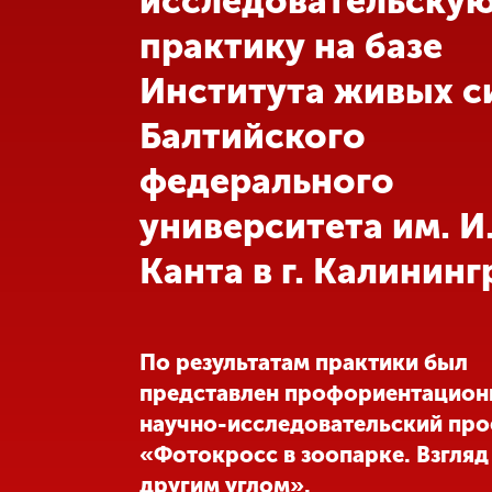
исследовательску
практику на базе
Международная
деятельность
Института живых с
Балтийского
Другие виды
деятельности
федерального
университета им. И
Студенческая
жизнь
Канта в г. Калининг
Сведения об
образовательной
организации
По результатам практики был
представлен профориентацион
научно-исследовательский про
Приемная
комиссия
«Фотокросс в зоопарке. Взгляд
+7 (831) 262-26-20
другим углом».