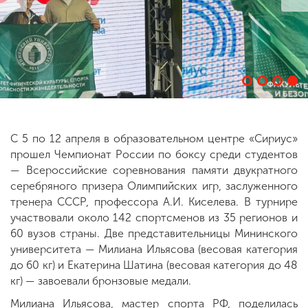
ENG
SPN
CHI
Приемная
комиссия
+7 (831) 262-26-20
С 5 по 12 апреля в образовательном центре «Сириус»
прошел Чемпионат России по боксу среди студентов
— Всероссийские соревнования памяти двукратного
серебряного призера Олимпийских игр, заслуженного
тренера СССР, профессора А.И. Киселева. В турнире
участвовали около 142 спортсменов из 35 регионов и
60 вузов страны. Две представительницы Мининского
университета — Милиана Ильясова (весовая категория
до 60 кг) и Екатерина Шатина (весовая категория до 48
кг) — завоевали бронзовые медали.
Милиана Ильясова, мастер спорта РФ, поделилась