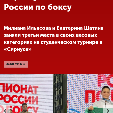
Обучение
России по боксу
Наука
Милиана Ильясова и Екатерина Шатина
заняли третьи места в своих весовых
Международная
деятельность
категориях на студенческом турнире в
«Сириусе»
Другие виды
деятельности
ФФКСИБЖ
Студенческая жизнь
Сведения об
образовательной
организации