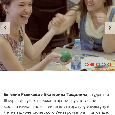
ENG
SPN
CHI
Приемная
комиссия
+7 (831) 262-26-20
Евгения Рыжкова
и
Екатерина Тащилина
, студентки
III курса факультета гуманитарных наук, в течение
месяца изучали польский язык, литературу и культуру в
Летней школе Силезского Университета в г. Катовице.