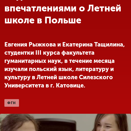
Обучение
впечатлениями о Летней
школе в Польше
Наука
Международная
Евгения Рыжкова и Екатерина Тащилина,
деятельность
студентки III курса факультета
гуманитарных наук, в течение месяца
Другие виды
изучали польский язык, литературу и
деятельности
культуру в Летней школе Силезского
Университета в г. Катовице.
Студенческая жизнь
ФГН
Сведения об
образовательной
организации