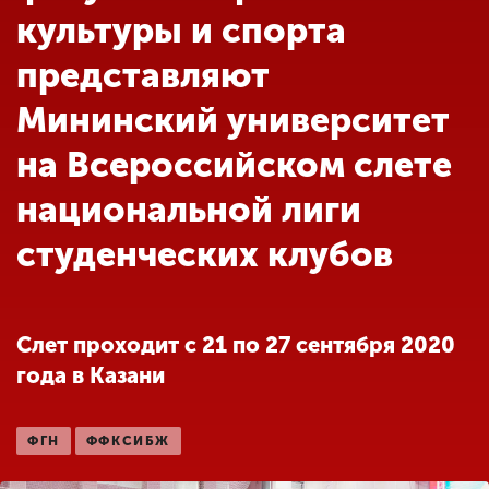
Обучение
культуры и спорта
представляют
Наука
Мининский университет
на Всероссийском слете
Международная
деятельность
национальной лиги
студенческих клубов
Другие виды
деятельности
Слет проходит с 21 по 27 сентября 2020
Студенческая жизнь
года в Казани
Сведения об
ФГН
ФФКСИБЖ
образовательной
организации