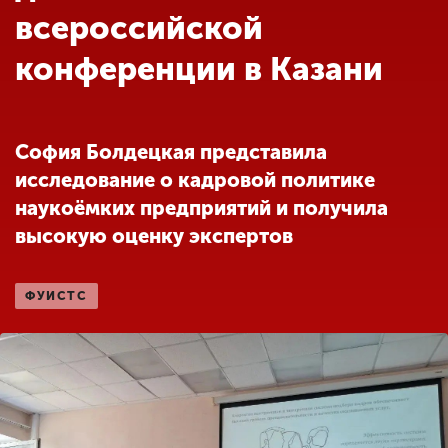
Обучение
всероссийской
конференции в Казани
Наука
Международная
София Болдецкая представила
деятельность
исследование о кадровой политике
наукоёмких предприятий и получила
Другие виды
высокую оценку экспертов
деятельности
ФУИСТС
Студенческая жизнь
Сведения об
образовательной
организации