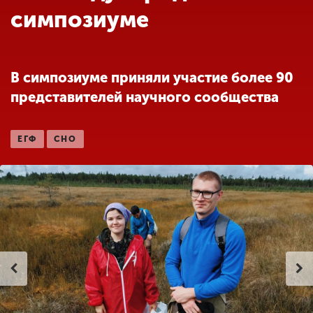
Обучение
симпозиуме
Наука
В симпозиуме приняли участие более 90
представителей научного сообщества
Международная
деятельность
ЕГФ
СНО
Другие виды
деятельности
Студенческая жизнь
Сведения об
образовательной
организации