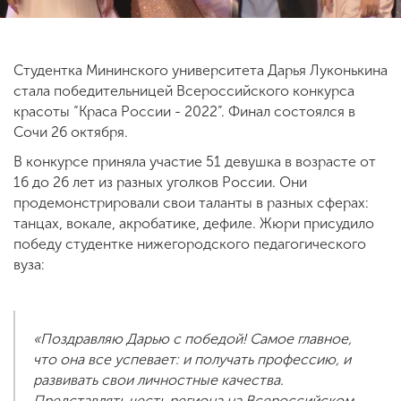
ENG
SPN
CHI
Студентка Мининского университета Дарья Луконькина
стала победительницей Всероссийского конкурса
красоты “Краса России - 2022”. Финал состоялся в
Сочи 26 октября.
Приемная
В конкурсе приняла участие 51 девушка в возрасте от
комиссия
+7 (831) 262-26-20
16 до 26 лет из разных уголков России. Они
продемонстрировали свои таланты в разных сферах:
танцах, вокале, акробатике, дефиле. Жюри присудило
победу студентке нижегородского педагогического
вуза:
«Поздравляю Дарью с победой! Самое главное,
что она все успевает: и получать профессию, и
развивать свои личностные качества.
Представлять честь региона на Всероссийском