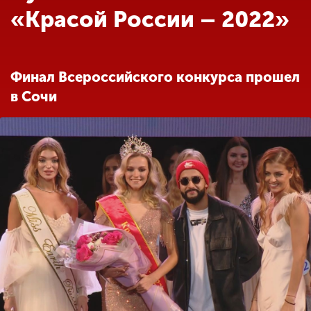
Обучение
«Красой России – 2022»
Наука
Финал Всероссийского конкурса прошел
в Сочи
Международная
деятельность
Другие виды
деятельности
Студенческая жизнь
Сведения об
образовательной
организации