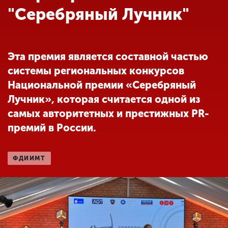
Обучение
"Серебряный Лучник"
Наука
Эта премия является составной частью
системы региональных конкурсов
Международная
деятельность
Национальной премии «Серебряный
Лучник», которая считается одной из
самых авторитетных и престижных PR-
Другие виды
премий в России.
деятельности
ФДИИМТ
Студенческая жизнь
Сведения об
образовательной
организации