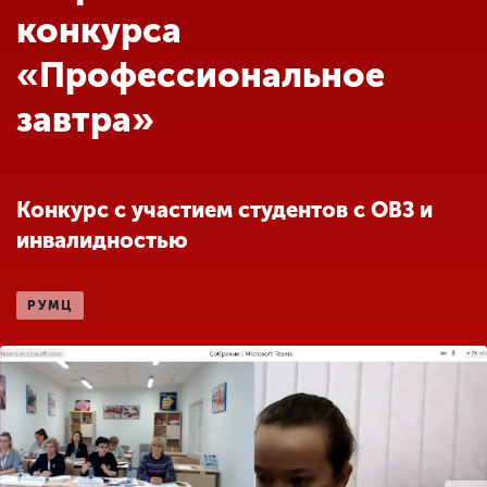
Обучение
конкурса
«Профессиональное
Наука
завтра»
Международная
деятельность
Конкурс с участием студентов с ОВЗ и
инвалидностью
Другие виды
деятельности
РУМЦ
Студенческая жизнь
Сведения об
образовательной
организации