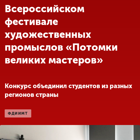
Обучение
Всероссийском
фестивале
Наука
художественных
промыслов «Потомки
Международная
деятельность
великих мастеров»
Другие виды
деятельности
Конкурс объединил студентов из разных
регионов страны
Студенческая жизнь
ФДИИМТ
Сведения об
образовательной
организации