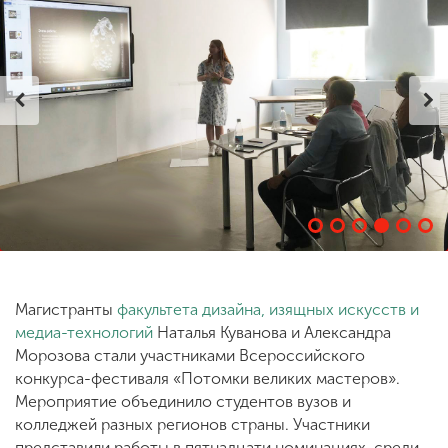
ENG
SPN
CHI
Приемная
комиссия
+7 (831) 262-26-20
Магистранты
факультета дизайна, изящных искусств и
медиа-технологий
Наталья Куванова и Александра
Морозова стали участниками Всероссийского
конкурса-фестиваля «Потомки великих мастеров».
Мероприятие объединило студентов вузов и
колледжей разных регионов страны. Участники
представили работы в пятнадцати номинациях, среди