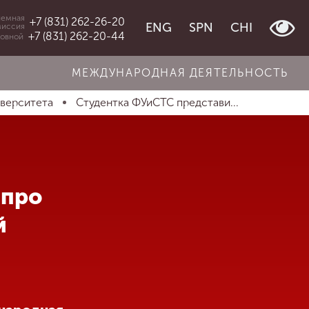
емная
+7 (831) 262-26-20
ENG
SPN
CHI
миссия
+7 (831) 262-20-44
овной
МЕЖДУНАРОДНАЯ ДЕЯТЕЛЬНОСТЬ
иверситета
Студентка ФУиСТС представи...
 про
й