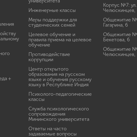
университета
Корпус №7: ул.
Инженерные классы
Челюскинцев, 
Меры поддержки для
Общежитие № 1
вления
студенческих семей
Гагарина, 6
ройству
Целевое обучение и
Общежитие № 2
иальному
правила приема на целевое
Бекетова, 6
обучение
Общежитие № 3
ного
Противодействие
Челюскинцев, 
коррупции
Центр открытого
образования на русском
еда +
языке и обучения русскому
языку в Республике Индия
Психолого-педагогические
классы
Служба психологического
сопровождения
Мининского университета
Ответы на часто
задаваемые вопросы