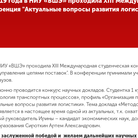
2019 года в НИУ «ВШЭ» проходила XIII Межд
ренция "Актуальные вопросы развития логис
в НИУ «ВШЭ» проходила XIII Международная студенческая ко
управления цепями поставок". В конференции принимали уч
вузов.
онно проводится конкурс научных докладов. Студентка 1 к
нология транспортных процессов», профиль «Организация п
альные вопросы развития логистики». Тема доклада «Метод
вляется в настоящее время одной из актуальных, т.к. охв
ый руководитель Ирины – кандидат экономических наук, д
бразования Сироткин Артем Александрович.
с заслуженной победой и желаем дальнейших научных