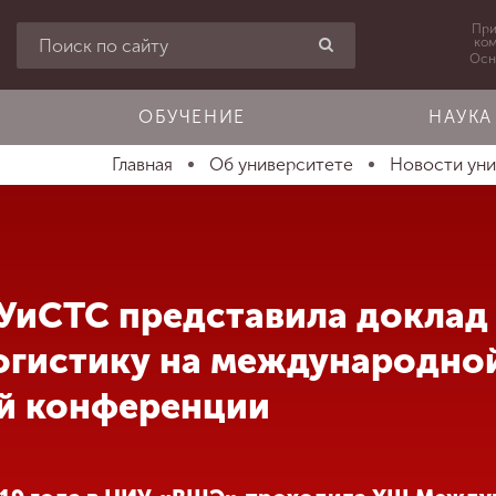
При
ко
Осн
ОБУЧЕНИЕ
НАУКА
Главная
Об университете
Новости ун
УиСТС представила доклад
огистику на международно
й конференции