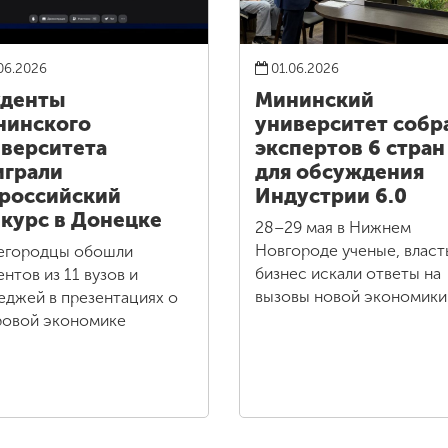
06.2026
01.06.2026
уденты
Мининский
нинского
университет собр
верситета
экспертов 6 стран
грали
для обсуждения
российский
Индустрии 6.0
курс в Донецке
28–29 мая в Нижнем
Новгороде ученые, власт
егородцы обошли
бизнес искали ответы на
ентов из 11 вузов и
вызовы новой экономики
еджей в презентациях о
овой экономике