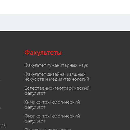
Факультеты
Факультет гуманитарных наук
Факультет дизайна, изящных
.
искусств и медиа-технологий
Естественно-географический
факультет
Химико-технологический
.
факультет
Физико-технологический
факультет
 23
Факультет педагогики