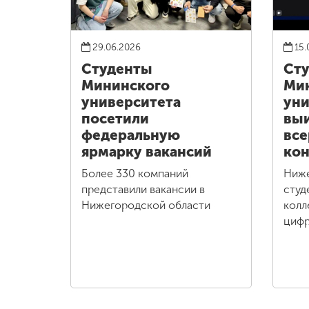
29.06.2026
15.
Студенты
Ст
Мининского
Ми
университета
уни
посетили
выи
федеральную
все
ярмарку вакансий
кон
Более 330 компаний
Ниж
представили вакансии в
студ
Нижегородской области
колл
цифр