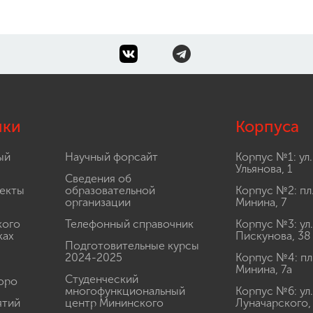
лки
Корпуса
ый
Научный форсайт
Корпус №1: ул.
Ульянова, 1
Сведения об
екты
образовательной
Корпус №2: пл
организации
Минина, 7
кого
Телефонный справочник
Корпус №3: ул.
ках
Пискунова, 38
Подготовительные курсы
2024-2025
Корпус №4: пл
Минина, 7а
Студенческий
юро
многофункциональный
Корпус №6: ул.
ятий
центр Мининского
Луначарского,