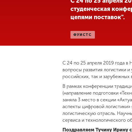
С 24 по 25 апреля 
студенческая конфе
Международная
деятельность
цепями поставок".
Другие виды
ФУИСТС
деятельности
Студенческая
С 24 по 25 апреля 2019 года 
жизнь
вопросы развития логистики и 
российских, так и зарубежных 
Сведения об
В рамках конференции традици
образовательной
(направление подготовки «Тех
организации
заняла 3 место в секции «Акту
аспекты цифровой логистики» я
логистическую отрасль. Научн
Приемная
сервиса и технологического о
комиссия
+7 (831) 262-26-20
Поздравляем Тучину Ирину 