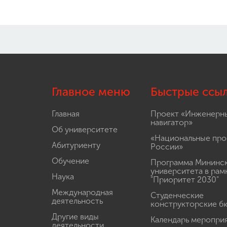
Главное меню
Быстрые ссы
Главная
Проект «Инженерн
навигатор»
Об университете
«Национальные про
Абитуриенту
России»
Обучение
Программа Мининс
университета в рам
Наука
"Приоритет 2030"
Международная
Студенческие
деятельность
конструкторские б
Другие виды
Календарь меропри
деятельности