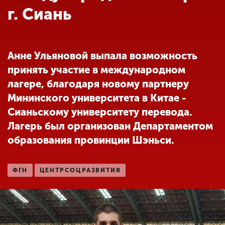
Обучение
г. Сиань
Наука
Анне Ульяновой выпала возможность
принять участие в международном
Международная
деятельность
лагере, благодаря новому партнеру
Мининского университета в Китае -
Сианьскому университету перевода.
Другие виды
Лагерь был организован Департаментом
деятельности
образования провинции Шэньси.
Студенческая жизнь
ФГН
ЦЕНТРСОЦРАЗВИТИЯ
Сведения об
образовательной
организации