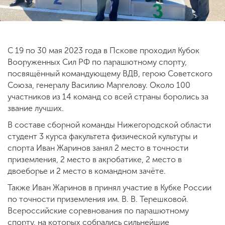
ENG
SPN
CHI
С 19 по 30 мая 2023 года в Пскове проходил Кубок
Вооруженных Сил РФ по парашютному спорту,
посвящённый командующему ВДВ, герою Советского
Приемная
Союза, генералу Василию Маргелову. Около 100
комиссия
участников из 14 команд со всей страны боролись за
+7 (831) 262-26-20
звание лучших.
В составе сборной команды Нижегородской области
студент 3 курса факультета физической культуры и
спорта Иван Жаринов занял 2 место в точности
приземления, 2 место в акробатике, 2 место в
двоеборье и 2 место в командном зачёте.
Также Иван Жаринов в принял участие в Кубке России
по точности приземления им. В. В. Терешковой.
Всероссийские соревнования по парашютному
спорту, на которых собрались сильнейшие