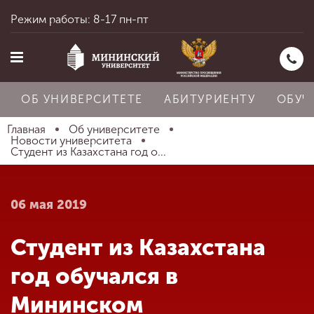
Режим работы: 8-17 пн-пт
ОБ УНИВЕРСИТЕТЕ
АБИТУРИЕНТУ
ОБУЧ
Главная
Об университете
Новости университета
Студент из Казахстана год о...
Главная
06 мая 2019
Об университете
Студент из Казахстана
Абитуриенту
год обучался в
Мининском