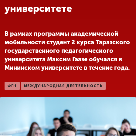
Обучение
университете
Наука
В рамках программы академической
мобильности студент 2 курса Таразского
Международная
деятельность
государственного педагогического
университета Максим Гаазе обучался в
Мининском университете в течение года.
Другие виды
деятельности
ФГН
МЕЖДУНАРОДНАЯ ДЕЯТЕЛЬНОСТЬ
Студенческая жизнь
Сведения об
образовательной
организации