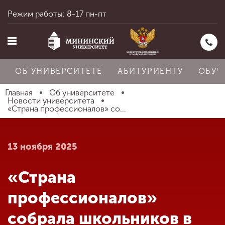
Режим работы: 8-17 пн-пт
ОБ УНИВЕРСИТЕТЕ
АБИТУРИЕНТУ
ОБУЧ
Главная
Об университете
Новости университета
«Страна профессионалов» со...
Главная
13 ноября 2025
Об университете
«Страна
Абитуриенту
профессионалов»
собрала школьников в