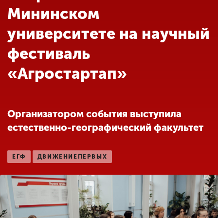
Обучение
Мининском
университете на научный
Наука
фестиваль
«Агростартап»
Международная
деятельность
Организатором события выступила
Другие виды
деятельности
естественно-географический факультет
Студенческая жизнь
ЕГФ
ДВИЖЕНИЕПЕРВЫХ
Сведения об
образовательной
организации