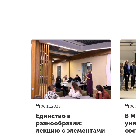
06.11.2025
06.
Единство в
В 
разнообразии:
уни
лекцию с элементами
сос