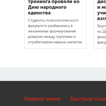
тренинга провели ко
дис
Дню народного
и м
единства
учи
взг
Студенты психологического
факультета разбирались в
Круг
механизмах формирования
ко Д
доверия между группами и
физи
отрабатывали навыки эмпатии
факу
Главное меню
Быстрые ссы