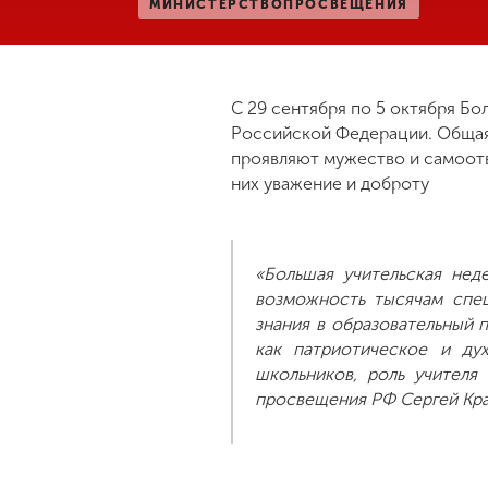
МИНИСТЕРСТВОПРОСВЕЩЕНИЯ
Международная
деятельность
С 29 сентября по 5 октября Бо
Другие виды
Российской Федерации. Общая 
деятельности
проявляют мужество и самоотв
них уважение и доброту
Студенческая
жизнь
«Большая учительская нед
возможность тысячам спец
Сведения об
знания в образовательный 
образовательной
как патриотическое и ду
организации
школьников, роль учителя
просвещения РФ Сергей Кра
Приемная
комиссия
+7 (831) 262-26-20