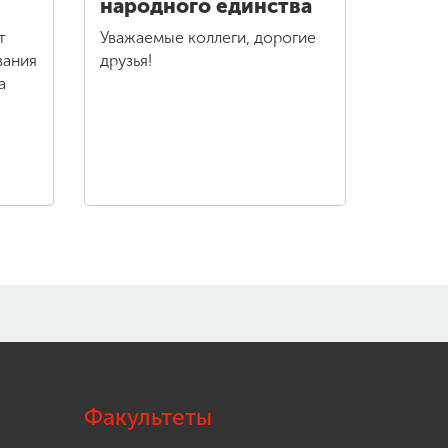
народного единства
т
Уважаемые коллеги, дорогие
вания
друзья!
та
Факультеты