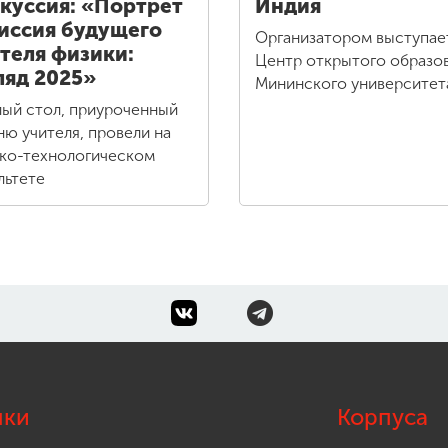
куссия: «Портрет
Индия
иссия будущего
Организатором выступае
теля физики:
Центр открытого образо
ляд 2025»
Мининского университе
лый стол, приуроченный
ню учителя, провели на
ко-технологическом
льтете
лки
Корпуса