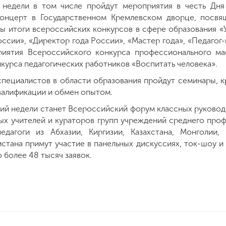
 недели в том числе пройдут мероприятия в честь Дня
концерт в Государственном Кремлевском дворце, пос
ны итоги всероссийских конкурсов в сфере образования «
оссии», «Директор года России», «Мастер года», «Педагог
риятия Всероссийского конкурса профессионального мас
курса педагогических работников «Воспитать человека».
специалистов в области образования пройдут семинары, к
валификации и обмен опытом.
ий недели станет Всероссийский форум классных руководи
ных учителей и кураторов групп учреждений среднего про
дагоги из Абхазии, Киргизии, Казахстана, Монголии
истана примут участие в панельных дискуссиях, ток-шоу и 
 более 48 тысяч заявок.