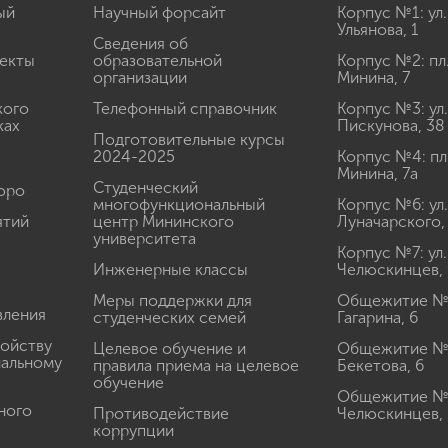
ый
Научный форсайт
Корпус №1: ул.
Ульянова, 1
Сведения об
екты
образовательной
Корпус №2: пл
организации
Минина, 7
кого
Телефонный справочник
Корпус №3: ул.
ках
Пискунова, 38
Подготовительные курсы
2024-2025
Корпус №4: пл
Минина, 7а
Студенческий
юро
многофункциональный
Корпус №6: ул.
ятий
центр Мининского
Луначарского,
университета
Корпус №7: ул.
Инженерные классы
Челюскинцев, 
Меры поддержки для
Общежитие № 1
вления
студенческих семей
Гагарина, 6
ройству
Целевое обучение и
Общежитие № 2
иальному
правила приема на целевое
Бекетова, 6
обучение
Общежитие № 3
ного
Противодействие
Челюскинцев, 
коррупции