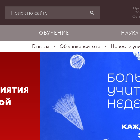
При
ко
Осн
ОБУЧЕНИЕ
НАУКА
Главная
Об университете
Новости ун
иятия
ой