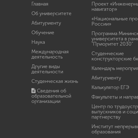
Главная
Проект «Инженерн
навигатор»
Об университете
«Национальные про
Абитуриенту
России»
Обучение
Программа Мининс
университета в рам
Наука
"Приоритет 2030"
Международная
Студенческие
деятельность
конструкторские б
Другие виды
Календарь меропри
деятельности
Абитуриенту
Студенческая жизнь
Калькулятор ЕГЭ
Сведения об
образовательной
Факультеты и напра
организации
Центр по трудоуст
выпускников и соц
партнерству
Институт непрерыв
образования