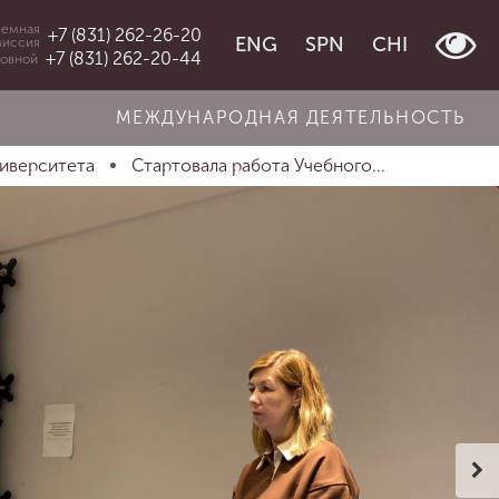
емная
+7 (831) 262-26-20
ENG
SPN
CHI
миссия
+7 (831) 262-20-44
овной
МЕЖДУНАРОДНАЯ ДЕЯТЕЛЬНОСТЬ
ниверситета
Стартовала работа Учебного...