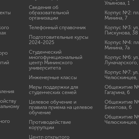
Ульянова, 1
Сведения об
екты
образовательной
Корпус №2: пл
организации
Минина, 7
кого
Телефонный справочник
Корпус №3: ул.
ках
Пискунова, 38
Подготовительные курсы
2024-2025
Корпус №4: пл
Минина, 7а
Студенческий
юро
многофункциональный
Корпус №6: ул.
ятий
центр Мининского
Луначарского,
университета
Корпус №7: ул.
Инженерные классы
Челюскинцев, 
Меры поддержки для
Общежитие № 1
вления
студенческих семей
Гагарина, 6
ройству
Целевое обучение и
Общежитие № 2
иальному
правила приема на целевое
Бекетова, 6
обучение
Общежитие № 3
ного
Противодействие
Челюскинцев, 
коррупции
Центр открытого