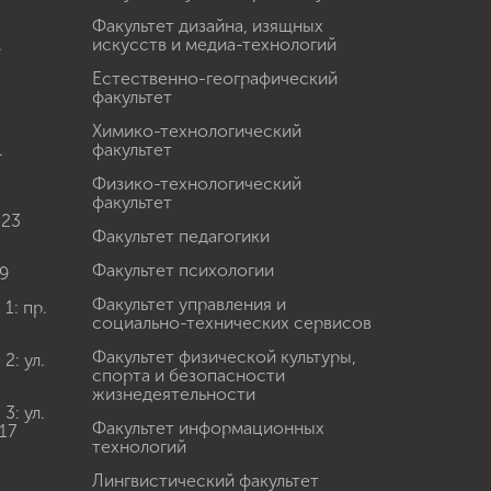
Факультет дизайна, изящных
.
искусств и медиа-технологий
Естественно-географический
факультет
Химико-технологический
.
факультет
Физико-технологический
факультет
 23
Факультет педагогики
Факультет психологии
9
Факультет управления и
: пр.
социально-технических сервисов
Факультет физической культуры,
: ул.
спорта и безопасности
жизнедеятельности
: ул.
Факультет информационных
17
технологий
Лингвистический факультет