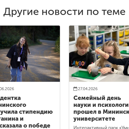
Другие новости по теме
06.2026
27.04.2026
дентка
Семейный день
нинского
науки и психолог
учила стипендию
прошел в Мининс
анина и
университете
сказала о победе
Интерактивный парк «Ум