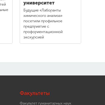
университет
тей
льные
Будущие «Лаборанты
химического анализа»
посетили профильное
предприятие с
профориентационной
экскурсией
Факультеты
Факультет гуманитарных наук