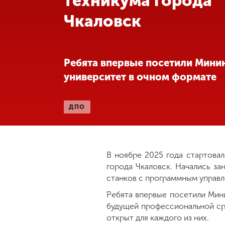
техникума города
Чкаловск
Международная
деятельность
Другие виды
Ребята впервые посетили Мини
деятельности
университет в очном формате
Студенческая
ДПО
жизнь
Сведения об
образовательной
В ноябре 2025 года стартова
организации
города Чкаловск. Начались з
станков с программным управл
Ребята впервые посетили Мин
Приемная
комиссия
будущей профессиональной ср
+7 (831) 262-26-20
открыт для каждого из них.