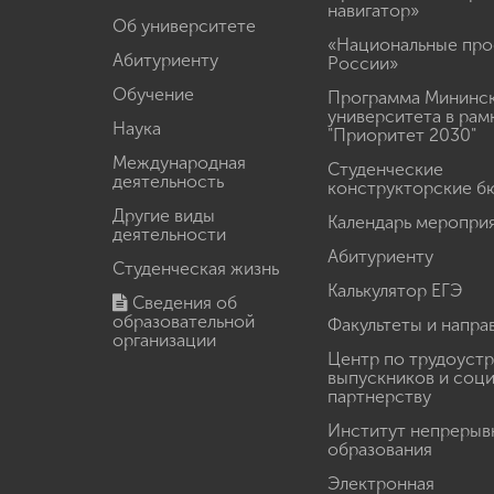
навигатор»
Об университете
«Национальные про
Абитуриенту
России»
Обучение
Программа Мининс
университета в рам
Наука
"Приоритет 2030"
Международная
Студенческие
деятельность
конструкторские б
Другие виды
Календарь меропри
деятельности
Абитуриенту
Студенческая жизнь
Калькулятор ЕГЭ
Сведения об
образовательной
Факультеты и напра
организации
Центр по трудоуст
выпускников и соц
партнерству
Институт непрерыв
образования
Электронная