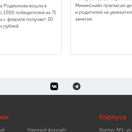
Мининский» пригласил де
а Родионова вошла в
и родителей на увлекате
о 1000 победителей из 71
занятия
 и с февраля получает 30
ч рублей
лки
Корпуса
ый
Научный форсайт
Корпус №1: ул.