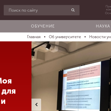
При
ко
Осн
ОБУЧЕНИЕ
НАУКА
Главная
Об университете
Новости у
Моя
 для
 и