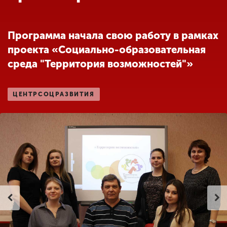
Обучение
Программа начала свою работу в рамках
Наука
проекта «Социально-образовательная
среда "Территория возможностей"»
Международная
деятельность
ЦЕНТРСОЦРАЗВИТИЯ
Другие виды
деятельности
Студенческая жизнь
Сведения об
образовательной
организации