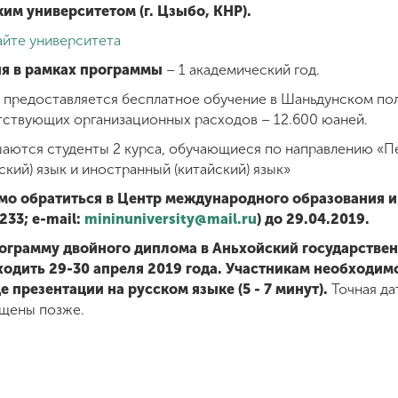
м университетом (г. Цзыбо, КНР).
айте университета
я в рамках программы
– 1 академический год.
 предоставляется бесплатное обучение в Шаньдунском по
тствующих организационных расходов – 12.600 юаней.
шаются студенты 2 курса, обучающиеся по направлению «П
кий) язык и иностранный (китайский) язык»
мо обратиться в Центр международного образования и
233; e-mail:
mininuniversity@mail.ru
) до 29.04.2019.
рограмму двойного диплома в Аньхойский государстве
ходить 29-30 апреля 2019 года. Участникам необходим
 презентации на русском языке (5 - 7 минут).
Точная да
бщены позже.