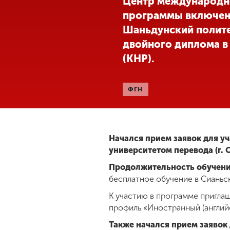
Центр международно
программы включенн
Международная
деятельность
Шаньдунский полите
двойного диплома в
(КНР).
Другие виды
деятельности
ФГН
Студенческая
жизнь
Начался прием заявок для у
Сведения об
университетом перевода (г. 
образовательной
организации
Продолжительность обучени
бесплатное обучение в Сианьс
К участию в программе пригла
Приемная
профиль «Иностранный (английс
комиссия
+7 (831) 262-26-20
Также начался прием заявок