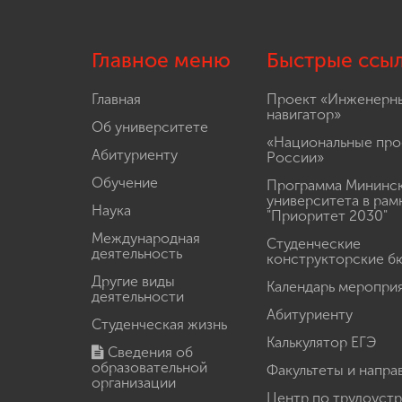
Главное меню
Быстрые ссы
Главная
Проект «Инженерн
навигатор»
Об университете
«Национальные про
Абитуриенту
России»
Обучение
Программа Мининс
университета в рам
Наука
"Приоритет 2030"
Международная
Студенческие
деятельность
конструкторские б
Другие виды
Календарь меропри
деятельности
Абитуриенту
Студенческая жизнь
Калькулятор ЕГЭ
Сведения об
образовательной
Факультеты и напра
организации
Центр по трудоуст