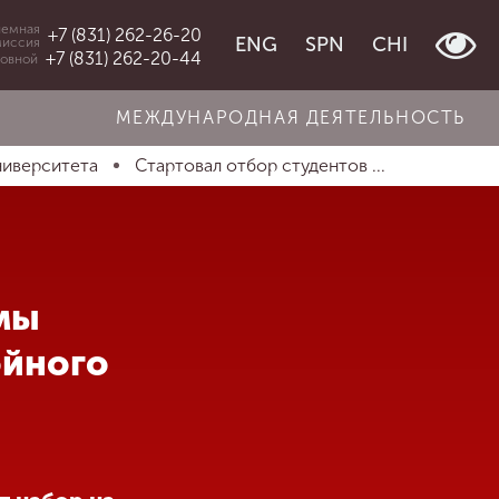
емная
+7 (831) 262-26-20
ENG
SPN
CHI
миссия
+7 (831) 262-20-44
овной
МЕЖДУНАРОДНАЯ ДЕЯТЕЛЬНОСТЬ
ниверситета
Стартовал отбор студентов ...
мы
ойного