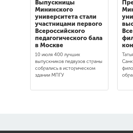
Выпускницы
Пре
Мининского
Ми
университета стали
уни
участницами первого
выс
Всероссийского
Все
педагогического бала
фи
в Москве
кон
10 июля 400 лучших
Тать
выпускников педвузов страны
Санк
собрались в историческом
фило
здании МПГУ
обра