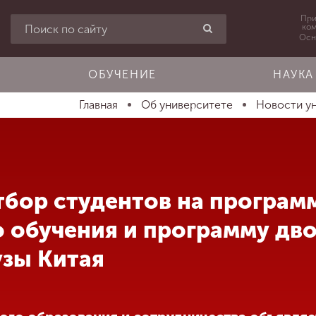
При
ко
Осн
ОБУЧЕНИЕ
НАУКА
Главная
Об университете
Новости у
тбор студентов на програм
 обучения и программу дв
узы Китая