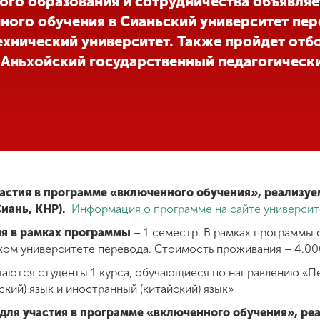
го образования и сотрудничества объявляе
ого обучения в Сианьский университет пер
хнический университет. Также пройдет отб
 Аньхойский государственный педагогическ
частия в программе «включенного обучения», реализу
Сиань, КНР).
Информация о программе на сайте университ
я в рамках программы
– 1 семестр. В рамках программы 
ком университете перевода. Стоимость проживания – 4.00
шаются студенты 1 курса, обучающиеся по направлению «П
кий) язык и иностранный (китайский) язык»
 для участия в программе «включенного обучения», ре