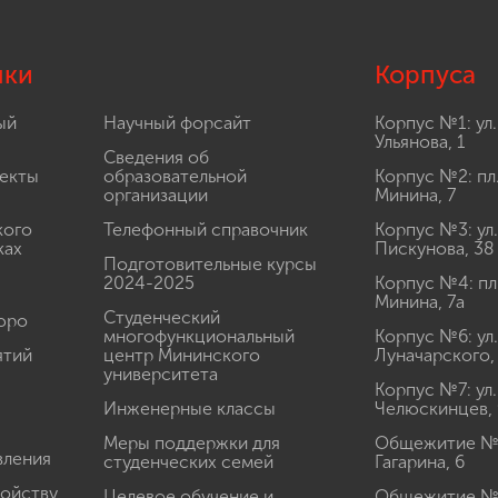
лки
Корпуса
ый
Научный форсайт
Корпус №1: ул.
Ульянова, 1
Сведения об
екты
образовательной
Корпус №2: пл
организации
Минина, 7
кого
Телефонный справочник
Корпус №3: ул.
ках
Пискунова, 38
Подготовительные курсы
2024-2025
Корпус №4: пл
Минина, 7а
Студенческий
юро
многофункциональный
Корпус №6: ул.
ятий
центр Мининского
Луначарского,
университета
Корпус №7: ул.
Инженерные классы
Челюскинцев, 
Меры поддержки для
Общежитие № 1
вления
студенческих семей
Гагарина, 6
ройству
Целевое обучение и
Общежитие № 2