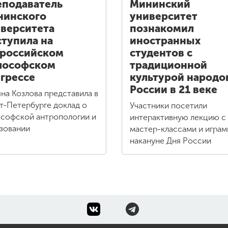
подаватель
Мининский
нинского
университет
верситета
познакомил
тупила на
иностранных
российском
студентов с
лософском
традиционной
грессе
культурой народо
России в 21 веке
яна Козлова представила в
т-Петербурге доклад о
Участники посетили
софской антропологии и
интерактивную лекцию с
зовании
мастер-классами и играм
накануне Дня России