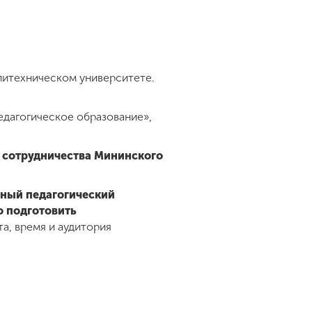
литехническом университете.
едагогическое образование»,
 сотрудничества Мининского
нный педагогический
о подготовить
та, время и аудитория