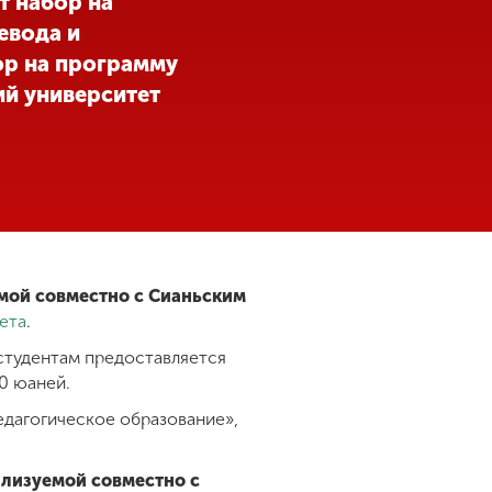
т набор на
евода и
ор на программу
ий университет
емой совместно с Сианьским
ета
.
студентам предоставляется
0 юаней.
едагогическое образование»,
ализуемой совместно с