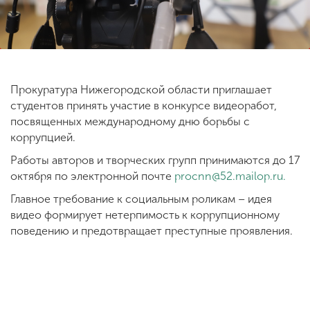
ENG
SPN
CHI
Прокуратура Нижегородской области приглашает
студентов принять участие в конкурсе видеоработ,
Приемная
посвященных международному дню борьбы с
комиссия
коррупцией.
+7 (831) 262-26-20
Работы авторов и творческих групп принимаются до 17
октября по электронной почте
procnn@52.mailop.ru
.
Главное требование к социальным роликам – идея
видео формирует нетерпимость к коррупционному
поведению и предотвращает преступные проявления.