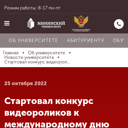
Режим работы: 8-17 пн-пт
ОБ УНИВЕРСИТЕТЕ
АБИТУРИЕНТУ
ОБУЧ
Главная
Об университете
Новости университета
Стартовал конкурс видеорол...
Главная
25 октября 2022
Об университете
Стартовал конкурс
Абитуриенту
видеороликов к
международному дню