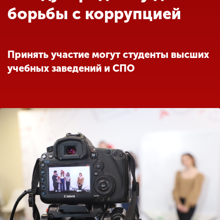
Обучение
борьбы с коррупцией
Наука
Принять участие могут студенты высших
учебных заведений и СПО
Международная
деятельность
Другие виды
деятельности
Студенческая жизнь
Сведения об
образовательной
организации