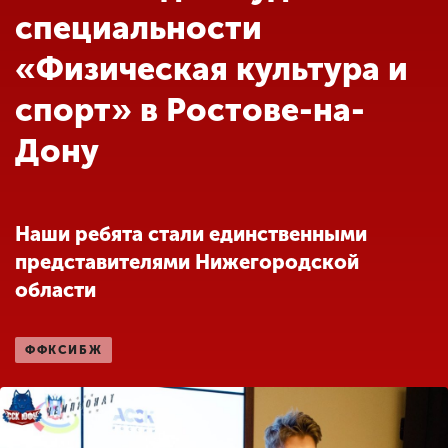
Обучение
специальности
«Физическая культура и
Наука
спорт» в Ростове-на-
Дону
Международная
деятельность
Наши ребята стали единственными
Другие виды
деятельности
представителями Нижегородской
области
Студенческая жизнь
ФФКСИБЖ
Сведения об
образовательной
организации