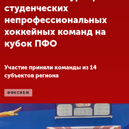
Обучение
студенческих
непрофессиональных
Наука
хоккейных команд на
кубок ПФО
Международная
деятельность
Участие приняли команды из 14
Другие виды
деятельности
субъектов региона
Студенческая жизнь
ФФКСИБЖ
Сведения об
образовательной
организации