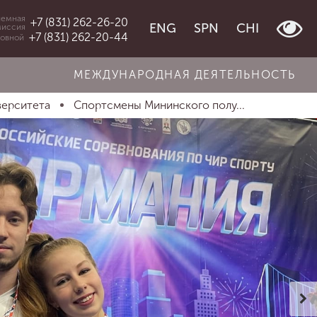
емная
+7 (831) 262-26-20
ENG
SPN
CHI
миссия
+7 (831) 262-20-44
овной
МЕЖДУНАРОДНАЯ ДЕЯТЕЛЬНОСТЬ
верситета
Спортсмены Мининского полу...