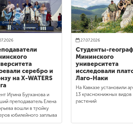
07.2026
27.07.2026
подаватели
Студенты-геогра
нинского
Мининского
верситета
университета
оевали серебро и
исследовали плат
нзу на X-WATERS
Лаго-Наки
га
На Кавказе установили а
13 краснокнижных видов
нт Ирина Бурханова и
растений
ший преподаватель Елена
орьева вошли в тройку
еров юбилейного заплыва