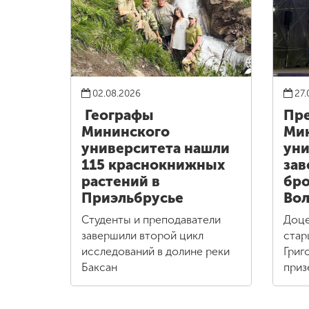
02.08.2026
27.
Географы
Пре
Мининского
Ми
университета нашли
уни
115 краснокнижных
зав
растений в
бро
Приэльбрусье
Вол
Студенты и преподаватели
Доце
завершили второй цикл
стар
исследований в долине реки
Григ
Баксан
приз