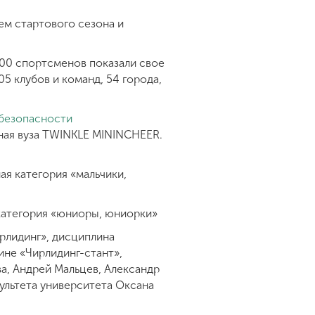
ем стартового сезона и
000 спортсменов показали свое
5 клубов и команд, 54 города,
 безопасности
ная вуза TWINKLE MININCHEER.
я категория «мальчики,
 категория «юниоры, юниорки»
рлидинг», дисциплина
ине «Чирлидинг-стант»,
ва, Андрей Мальцев, Александр
ультета университета Оксана