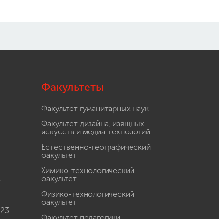
Факультеты
Факультет гуманитарных наук
Факультет дизайна, изящных
.
искусств и медиа-технологий
Естественно-географический
факультет
Химико-технологический
.
факультет
Физико-технологический
факультет
 23
Факультет педагогики