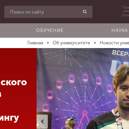
При
ко
Осн
ОБУЧЕНИЕ
НАУКА
Главная
Об университете
Новости уни
ского
в
ингу