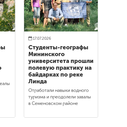
17.07.2026
фы
Студенты-географы
Мининского
университета прошли
о
полевую практику на
байдарках по реке
Линда
реалы
Отработали навыки водного
туризма и преодолели завалы
в Семеновском районе