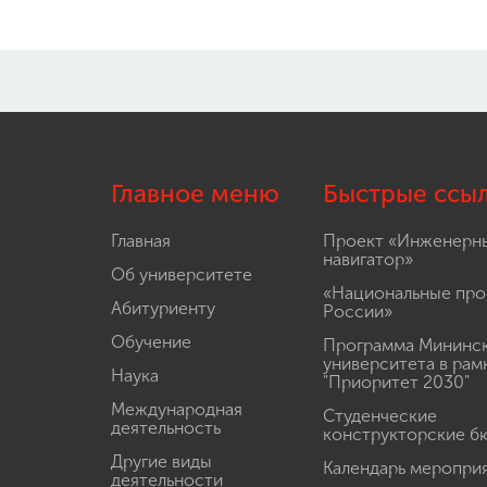
Главное меню
Быстрые ссы
Главная
Проект «Инженерн
навигатор»
Об университете
«Национальные про
Абитуриенту
России»
Обучение
Программа Мининс
университета в рам
Наука
"Приоритет 2030"
Международная
Студенческие
деятельность
конструкторские б
Другие виды
Календарь меропри
деятельности