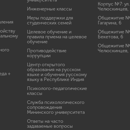
Корпус №7: ул.
Инженерные классы
Челюскинцев, 
Меры поддержки для
Общежитие № 1
вления
студенческих семей
Гагарина, 6
ройству
Целевое обучение и
Общежитие № 2
иальному
правила приема на целевое
Бекетова, 6
обучение
Общежитие № 3
ного
Противодействие
Челюскинцев, 
коррупции
Центр открытого
образования на русском
еда +
языке и обучения русскому
языку в Республике Индия
Психолого-педагогические
классы
Служба психологического
сопровождения
Мининского университета
Ответы на часто
задаваемые вопросы