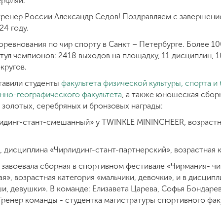
ерфляй.
тренер России Александр Седов! Поздравляем с завершени
24 году.
ревнования по чир спорту в Санкт – Петербурге. Более 1
тул чемпионов: 2418 выходов на площадку, 11 дисциплин, 10
округов.
тавили студенты
факультета физической культуры, спорта и
нно-географического факультета
, а также юношеская сбор
 золотых, серебряных и бронзовых награды:
идинг-стант-смешанный» у TWINKLE MININCHEER, возрастна
е, дисциплина «Чирлидинг-стант-партнерский», возрастная
 завоевала сборная в спортивном фестивале «Чирмания- чи
», возрастная категория «мальчики, девочки», и в дисципл
и, девушки». В команде: Елизавета Царева, Софья Бондаре
ренер команды - студентка магистратуры спортивного фак