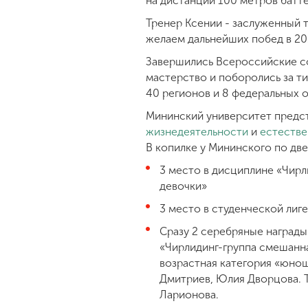
на дистанции 100 метров батт
Тренер Ксении - заслуженный 
желаем дальнейших побед в 20
Завершились Всероссийские со
мастерство и поборолись за ти
40 регионов и 8 федеральных 
Мининский университет предс
жизнедеятельности
и
естестве
В копилке у Мининского по две
3 место в дисциплине «Чирл
девочки»
3 место в студенческой лиг
Сразу 2 серебряные награды
«Чирлидинг-группа смешанная
возрастная категория «юнош
Дмитриев, Юлия Дворцова. Т
Ларионова.