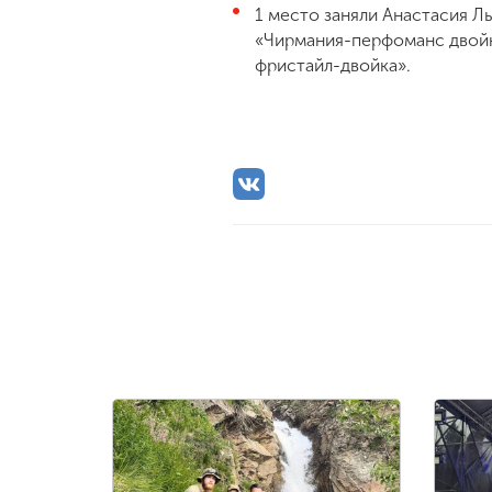
1 место заняли Анастасия Л
«Чирмания-перфоманс двойк
фристайл-двойка».