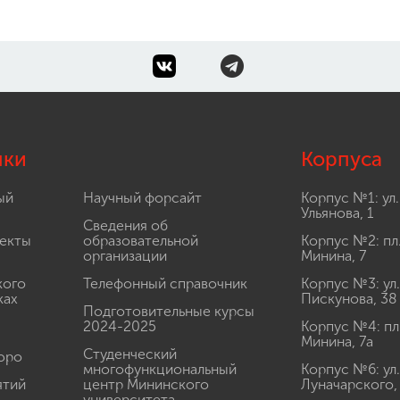
лки
Корпуса
ый
Научный форсайт
Корпус №1: ул.
Ульянова, 1
Сведения об
екты
образовательной
Корпус №2: пл
организации
Минина, 7
кого
Телефонный справочник
Корпус №3: ул.
ках
Пискунова, 38
Подготовительные курсы
2024-2025
Корпус №4: пл
Минина, 7а
Студенческий
юро
многофункциональный
Корпус №6: ул.
ятий
центр Мининского
Луначарского,
университета