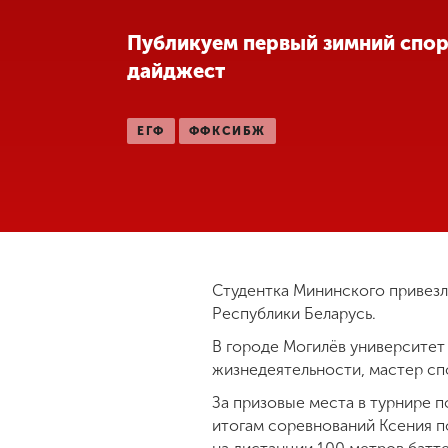
Международная
Публикуем первый зимний спо
деятельность
дайджест
Другие виды
ЕГФ
ФФКСИБЖ
деятельности
Студенческая
жизнь
Сведения об
Студентка Мининского привезл
образовательной
Республики Беларусь.
организации
В городе Могилëв университет
жизнедеятельности, мастер сп
Приемная
За призовые места в турнире п
комиссия
итогам соревнований Ксения по
+7 (831) 262-26-20