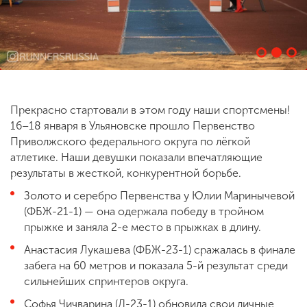
ENG
SPN
CHI
Прекрасно стартовали в этом году наши спортсмены!
Приемная
комиссия
16–18 января в Ульяновске прошло Первенство
+7 (831) 262-26-20
Приволжского федерального округа по лёгкой
атлетике. Наши девушки показали впечатляющие
результаты в жесткой, конкурентной борьбе.
Золото и серебро Первенства у Юлии Маринычевой
(ФБЖ-21-1) — она одержала победу в тройном
прыжке и заняла 2-е место в прыжках в длину.
Анастасия Лукашева (ФБЖ-23-1) сражалась в финале
забега на 60 метров и показала 5-й результат среди
сильнейших спринтеров округа.
Софья Чичварина (Д-23-1) обновила свои личные