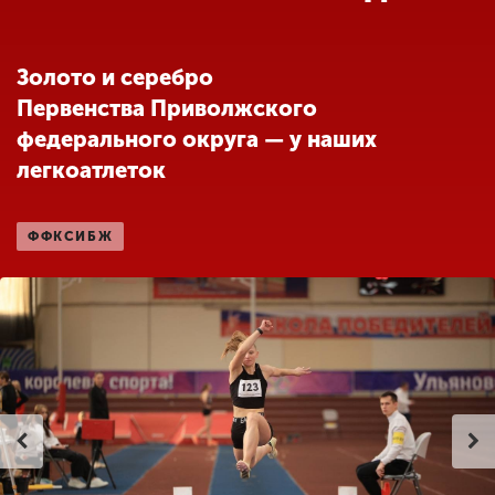
Обучение
Золото и серебро
Наука
Первенства Приволжского
федерального округа — у наших
Международная
легкоатлеток
деятельность
ФФКСИБЖ
Другие виды
деятельности
Студенческая жизнь
Сведения об
образовательной
организации