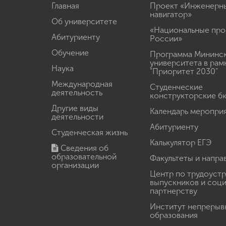
Главная
Проект «Инженерн
навигатор»
Об университете
«Национальные про
Абитуриенту
России»
Обучение
Программа Мининс
университета в рам
Наука
"Приоритет 2030"
Международная
Студенческие
деятельность
конструкторские б
Другие виды
Календарь меропри
деятельности
Абитуриенту
Студенческая жизнь
Калькулятор ЕГЭ
Сведения об
образовательной
Факультеты и напра
организации
Центр по трудоуст
выпускников и соц
партнерству
Институт непрерыв
образования