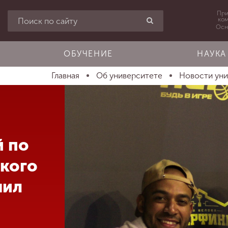
При
ко
Осн
ОБУЧЕНИЕ
НАУКА
Главная
Об университете
Новости ун
й по
кого
чил