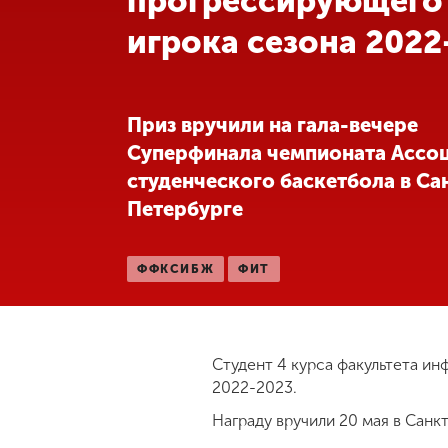
прогрессирующего
игрока сезона 2022
Международная
деятельность
Другие виды
Приз вручили на гала-вечере
деятельности
Суперфинала чемпионата Ассо
студенческого баскетбола в Са
Студенческая
Петербурге
жизнь
ФФКСИБЖ
ФИТ
Сведения об
образовательной
организации
Студент 4 курса факультета и
2022-2023.
Приемная
комиссия
Награду вручили 20 мая в Санк
+7 (831) 262-26-20