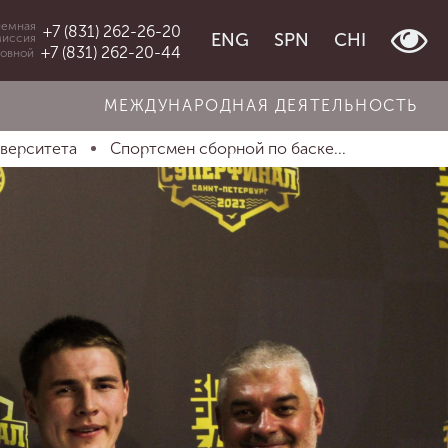
емная
+7 (831) 262-26-20
ENG
SPN
CHI
миссия
+7 (831) 262-20-44
овной
МЕЖДУНАРОДНАЯ ДЕЯТЕЛЬНОСТЬ
иверситета
Спортсмен сборной по баске...