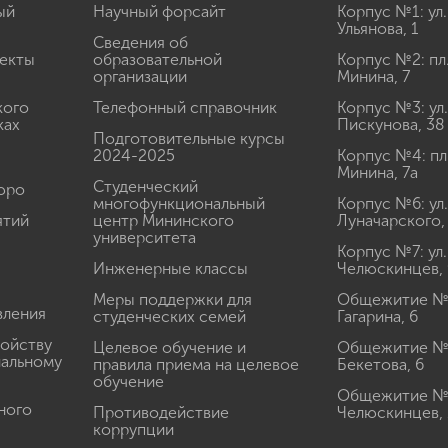
ый
Научный форсайт
Корпус №1: ул.
Ульянова, 1
Сведения об
екты
образовательной
Корпус №2: пл
организации
Минина, 7
кого
Телефонный справочник
Корпус №3: ул.
ках
Пискунова, 38
Подготовительные курсы
2024-2025
Корпус №4: пл
Минина, 7а
Студенческий
юро
многофункциональный
Корпус №6: ул.
ятий
центр Мининского
Луначарского,
университета
Корпус №7: ул.
Инженерные классы
Челюскинцев, 
Меры поддержки для
Общежитие № 1
вления
студенческих семей
Гагарина, 6
ройству
Целевое обучение и
Общежитие № 2
иальному
правила приема на целевое
Бекетова, 6
обучение
Общежитие № 3
ного
Противодействие
Челюскинцев, 
коррупции