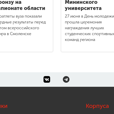
ронзу на
Мининского
пионате области
университета
оатлеты вуза показали
27 июня в День молодеж
рдные результаты перед
прошла церемония
том всероссийского
награждения лучших
ира в Смоленске
студенческих спортивны
команд региона
лки
Корпуса