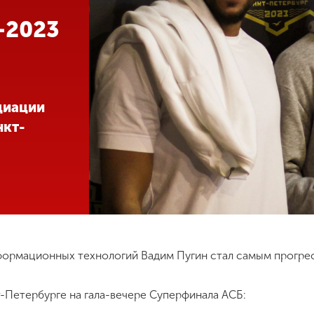
-2023
циации
нкт-
нформационных технологий Вадим Пугин стал самым прогр
т-Петербурге на гала-вечере Суперфинала АСБ: