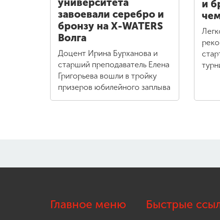
университета
и б
завоевали серебро и
чем
бронзу на X-WATERS
Легк
Волга
реко
Доцент Ирина Бурханова и
стар
старший преподаватель Елена
турн
Григорьева вошли в тройку
призеров юбилейного заплыва
Главное меню
Быстрые ссы