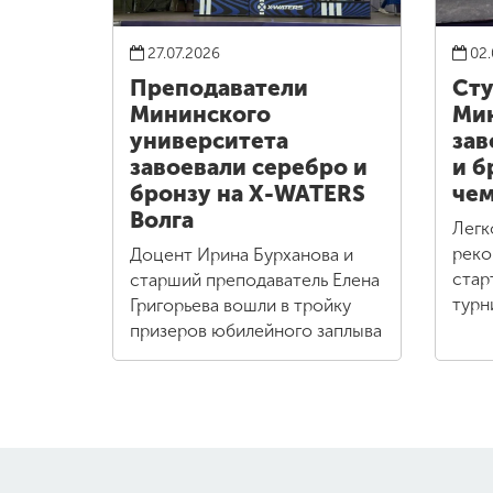
27.07.2026
02.
Преподаватели
Ст
Мининского
Ми
университета
зав
завоевали серебро и
и б
бронзу на X-WATERS
чем
Волга
Легк
реко
Доцент Ирина Бурханова и
стар
старший преподаватель Елена
турн
Григорьева вошли в тройку
призеров юбилейного заплыва