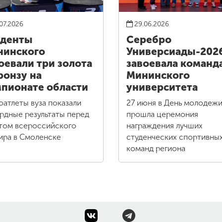
07.2026
29.06.2026
уденты
Серебро
нинского
Универсиады-202
оевали три золота
завоевала команд
ронзу на
Мининского
пионате области
университета
оатлеты вуза показали
27 июня в День молодеж
рдные результаты перед
прошла церемония
том всероссийского
награждения лучших
ира в Смоленске
студенческих спортивны
команд региона