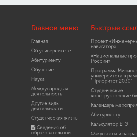
Главное меню
Быстрые ссы
Главная
Проект «Инженерн
навигатор»
Об университете
«Национальные про
Абитуриенту
России»
Обучение
Программа Мининс
университета в рам
Наука
"Приоритет 2030"
Международная
Студенческие
деятельность
конструкторские б
Другие виды
Календарь меропри
деятельности
Абитуриенту
Студенческая жизнь
Калькулятор ЕГЭ
Сведения об
образовательной
Факультеты и напра