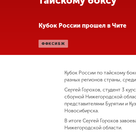
тайскому боксу
Международная
деятельность
Кубок России прошел в Чите
Другие виды
деятельности
ФФКСИБЖ
Студенческая
жизнь
Кубок России по тайскому бокс
разных регионов страны, сред
Сведения об
Сергей Горохов, студент 3 кур
образовательной
сборной Нижегородской област
организации
представителями Бурятии и Ку
Новосибирска.
Приемная
В итоге Сергей Горохов завоев
комиссия
Нижегородской области.
+7 (831) 262-26-20