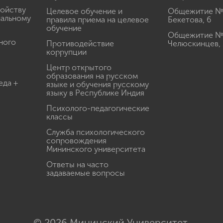
ройству
Целевое обучение и
Общежитие № 2
иальному
правила приема на целевое
Бекетова, 6
обучение
Общежитие № 3
ного
Противодействие
Челюскинцев, 
коррупции
Центр открытого
образования на русском
еда +
языке и обучения русскому
языку в Республике Индия
Психолого-педагогические
классы
Служба психологического
сопровождения
Мининского университета
Ответы на часто
задаваемые вопросы
© 2026 Мининский Университет.