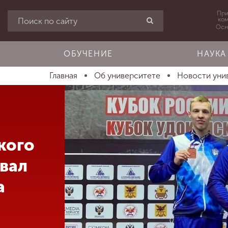
При
ко
Осн
ОБУЧЕНИЕ
НАУКА
Главная
Об университете
Новости уни
кого
евал
а