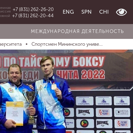
емная
+7 (831) 262-26-20
ENG
SPN
CHI
миссия
+7 (831) 262-20-44
овной
МЕЖДУНАРОДНАЯ ДЕЯТЕЛЬНОСТЬ
верситета
Спортсмен Мининского униве...