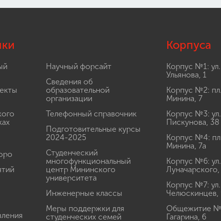
лки
Корпуса
ый
Научный форсайт
Корпус №1: ул.
Ульянова, 1
Сведения об
екты
образовательной
Корпус №2: пл
организации
Минина, 7
кого
Телефонный справочник
Корпус №3: ул.
ках
Пискунова, 38
Подготовительные курсы
2024-2025
Корпус №4: пл
Минина, 7а
Студенческий
юро
многофункциональный
Корпус №6: ул.
ятий
центр Мининского
Луначарского,
университета
Корпус №7: ул.
Инженерные классы
Челюскинцев, 
Меры поддержки для
Общежитие № 1
вления
студенческих семей
Гагарина, 6