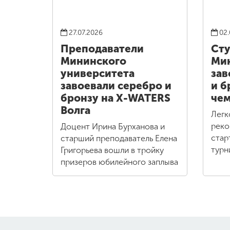
27.07.2026
02.
Преподаватели
Ст
Мининского
Ми
университета
зав
завоевали серебро и
и б
бронзу на X-WATERS
чем
Волга
Легк
реко
Доцент Ирина Бурханова и
стар
старший преподаватель Елена
турн
Григорьева вошли в тройку
призеров юбилейного заплыва