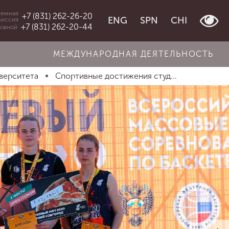
емная
+7 (831) 262-26-20
ENG
SPN
CHI
миссия
+7 (831) 262-20-44
овной
МЕЖДУНАРОДНАЯ ДЕЯТЕЛЬНОСТЬ
верситета
Спортивные достижения студ...