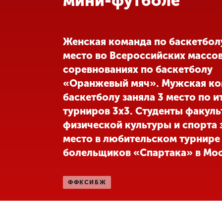
мини-футболе
Международная
деятельность
Женская команда по баскетболу
место во Всероссийских массо
Другие виды
соревнованиях по баскетболу
деятельности
«Оранжевый мяч». Мужская ко
баскетболу заняла 3 место по и
Студенческая
жизнь
турниров 3х3. Студенты факуль
физической культуры и спорта 
место в любительском турнире
Сведения об
образовательной
болельщиков «Спартака» в Мос
организации
ФФКСИБЖ
Приемная
комиссия
+7 (831) 262-26-20