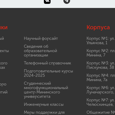
лки
Корпуса
ый
Научный форсайт
Корпус №1: ул.
Ульянова, 1
Сведения об
екты
образовательной
Корпус №2: пл
организации
Минина, 7
кого
Телефонный справочник
Корпус №3: ул.
ках
Пискунова, 38
Подготовительные курсы
2024-2025
Корпус №4: пл
Минина, 7а
Студенческий
юро
многофункциональный
Корпус №6: ул.
ятий
центр Мининского
Луначарского,
университета
Корпус №7: ул.
Инженерные классы
Челюскинцев, 
Меры поддержки для
Общежитие № 1