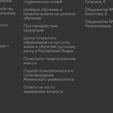
вления
студенческих семей
Гагарина, 6
ройству
Целевое обучение и
Общежитие № 2
иальному
правила приема на целевое
Бекетова, 6
обучение
Общежитие № 3
ного
Противодействие
Челюскинцев, 
коррупции
Центр открытого
образования на русском
еда +
языке и обучения русскому
языку в Республике Индия
Психолого-педагогические
классы
Служба психологического
сопровождения
Мининского университета
Ответы на часто
задаваемые вопросы