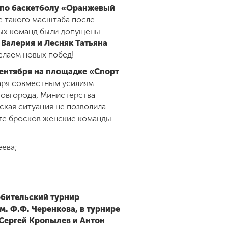
 по баскетболу «Оранжевый
е такого масштаба после
ных команд были допущены
Валерия и Лесняк Татьяна
елаем новых побед!
ентября на площадке «Спорт
даря совместным усилиям
Новгорода, Министерства
кая ситуация не позволила
оте бросков женские команды
еева;
юбительский турнир
. Ф.Ф. Черенкова, в турнире
Сергей Кропылев и Антон