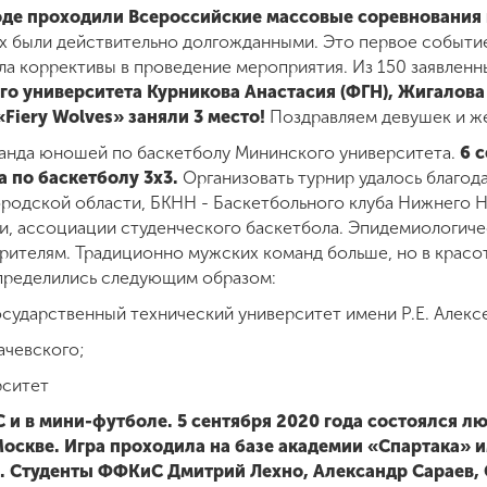
роде проходили Всероссийские массовые соревнования
х были действительно долгожданными. Это первое событи
сла коррективы в проведение мероприятия. Из 150 заявлен
о университета Курникова Анастасия (ФГН), Жигалова 
Fiery Wolves» заняли 3 место!
Поздравляем девушек и ж
анда юношей по баскетболу Мининского университета.
6 с
 по баскетболу 3х3.
Организовать турнир удалось благо
родской области, БКНН - Баскетбольного клуба Нижнего 
, ассоциации студенческого баскетбола. Эпидемиологичес
зрителям. Традиционно мужских команд больше, но в крас
спределились следующим образом:
сударственный технический университет имени Р.Е. Алекс
ачевского;
рситет
и в мини-футболе. 5 сентября 2020 года состоялся л
оскве. Игра проходила на базе академии «Спартака» им
. Студенты ФФКиС Дмитрий Лехно, Александр Сараев, 