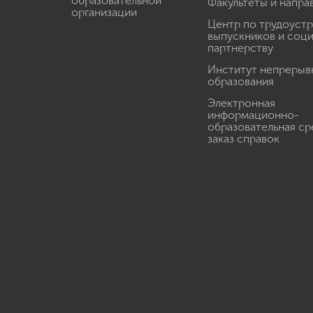
образовательной
Факультеты и напра
организации
Центр по трудоуст
выпускников и соц
партнерству
Институт непрерыв
образования
Электронная
информационно-
образовательная ср
заказ справок