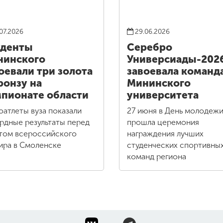
07.2026
29.06.2026
уденты
Серебро
нинского
Универсиады-202
оевали три золота
завоевала команд
ронзу на
Мининского
пионате области
университета
оатлеты вуза показали
27 июня в День молодеж
рдные результаты перед
прошла церемония
том всероссийского
награждения лучших
ира в Смоленске
студенческих спортивны
команд региона