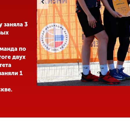
 заняла 3
вых
манда по
тоге двух
тета
заняли 1
кве.