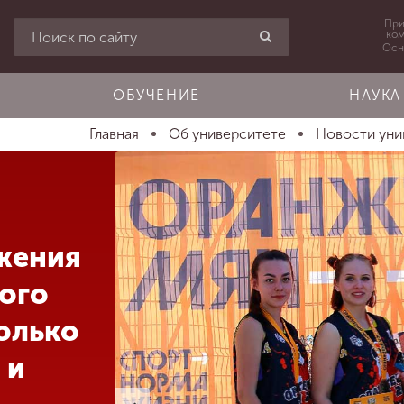
При
ко
Осн
ОБУЧЕНИЕ
НАУКА
Главная
Об университете
Новости уни
жения
ого
олько
 и