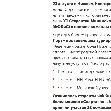
23 августа в Нижнем Новго
мяч».
Соревнования для многи
начала пандемии, которая вне
лишь 93!
Студентки Мининског
(ФФКиС) в составе команды «
Еще одну бронзу принесла ком
Порт» проведено два турнира
Федерации баскетбола Нижего
спорта Нижегородской области
присутствовать на площадках 
ничуть не уступают. Места ра
1 место – Нижегородский го
2 место – ННГУ им. Н.И.Лоб
3 место – Мининский униве
Отличились студенты ФФКиС 
болельщиков «Спартака» в М
приняли участие 32 команды