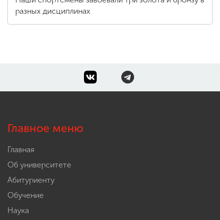
разных дисциплинах
Главное меню
Главная
Об университете
Абитуриенту
Обучение
Наука