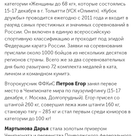
категории «Женщины до 68 кг», которые состоялись
15-17 декабря в г. Тольятти (УСК «Олимп»). «Кубок
дружбы» проводится ежегодно с 2011 года и входит в
разряд самых престижных и значимых соревнований в
России. Он включен в единую всероссийскую
спортивную классификацию и проходит под эгидой
Федерации каратэ России. Заявки на соревнования
прислали около 1000 бойцов из нескольких десятков
регионов страны. Всего же за два соревновательных
дня было разыграно 72 комплекта медалей в ката,
личном и командном кумитэ.
Второкурсник ФФКиС
Петров Егор
занял первое
место в Чемпионате мира по пауэрлифтингу (15-17
декабря, г. Москва, Долгопрудный). Егор присел со
штангой 260 кг, совершил лежа жим штанги 160 кг,
становую тягу – 285 кг и стал первым среди юниоров в
категории до 100 кг!
Мартынова Дарья
стала золотым призером
Чемпионата и первенства Приволжского федерального