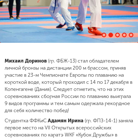
ENG
SPN
CHI
Приемная
комиссия
Михаил Доринов
(гр. ФБЖ-13) стал обладателем
+7 (831) 262-26-20
личной бронзы на дистанции 200 м брассом, приняв
участие в 23-м Чемпионате Европы по плаванию на
короткой воде, который проходил с 14 по 17 декабря в
Копенгагене (Дания). Следует отметить, что на этих
соревнованиях сборная России по плаванию выиграла
9 видов программы и тем самым одержала рекордное
для себя количество побед!
Студентка ФФКиС
Адамян Ирина
(гр. ФПЗ-14-1) заняла
первое место на VII Открытых всероссийских
соревнованиях по каратэ WKF «Кубок Дружбы» в