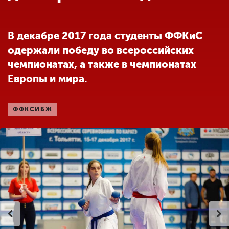
Обучение
В декабре 2017 года студенты ФФКиС
Наука
одержали победу во всероссийских
чемпионатах, а также в чемпионатах
Международная
Европы и мира.
деятельность
ФФКСИБЖ
Другие виды
деятельности
Студенческая жизнь
Сведения об
образовательной
организации