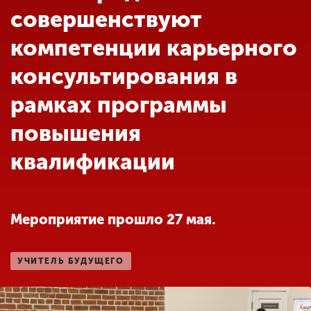
Обучение
совершенствуют
компетенции карьерного
Наука
консультирования в
рамках программы
Международная
деятельность
повышения
квалификации
Другие виды
деятельности
Мероприятие прошло 27 мая.
Студенческая жизнь
УЧИТЕЛЬ БУДУЩЕГО
Сведения об
образовательной
организации